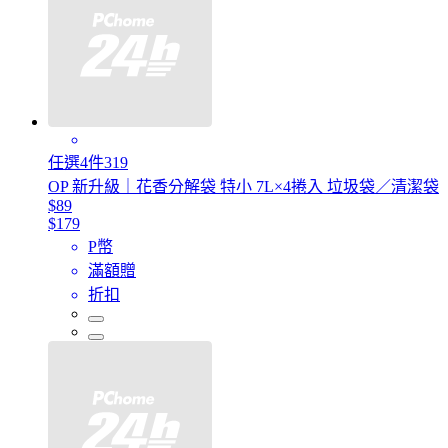
任選4件319
OP 新升級｜花香分解袋 特小 7L×4捲入 垃圾袋／清潔袋
$89
$179
P幣
滿額贈
折扣