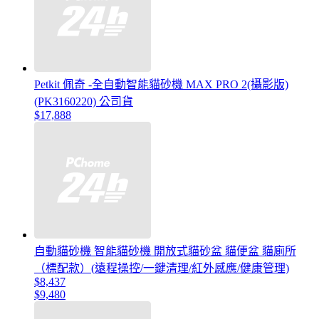
Petkit 佩奇 -全自動智能貓砂機 MAX PRO 2(攝影版)
(PK3160220) 公司貨
$17,888
自動貓砂機 智能貓砂機 開放式貓砂盆 貓便盆 貓廁所
（標配款）(遠程操控/一鍵清理/紅外感應/健康管理)
$8,437
$9,480