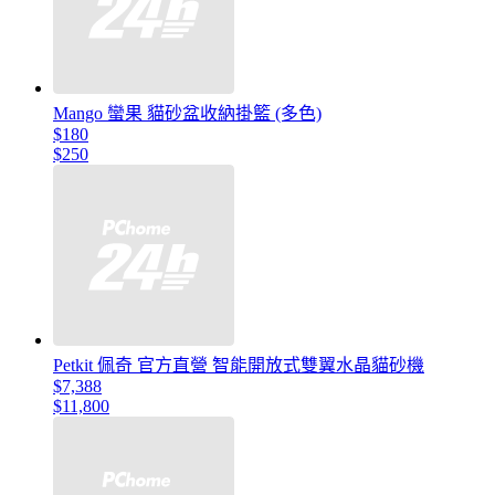
Mango 蠻果 貓砂盆收納掛籃 (多色)
$180
$250
Petkit 佩奇 官方直營 智能開放式雙翼水晶貓砂機
$7,388
$11,800