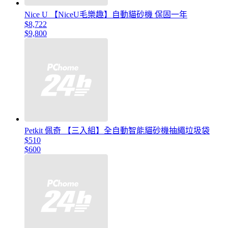
Nice U 【NiceU毛樂趣】自動貓砂機 保固一年
$8,722
$9,800
Petkit 佩奇 【三入組】全自動智能貓砂機抽繩垃圾袋
$510
$600