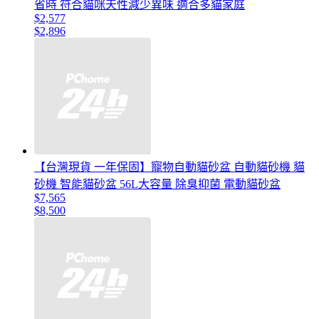
省時 符合貓咪天性減少異味 適合多貓家庭
$2,577
$2,896
【台灣現貨 一年保固】寵物自動貓砂盆 自動貓砂機 貓
砂機 智能貓砂盆 56L大容量 除臭抑菌 電動貓砂盆
$7,565
$8,500