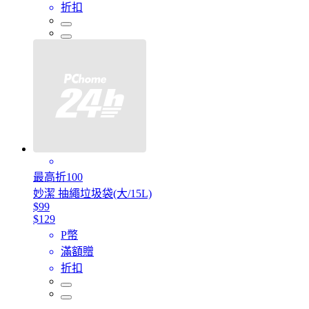
折扣
最高折100
妙潔 抽繩垃圾袋(大/15L)
$99
$129
P幣
滿額贈
折扣