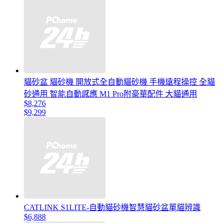
貓砂盆 貓砂機 開放式全自動貓砂機 手機遠程操控 全貓
砂通用 智能自動感應 M1 Pro附豪華配件 大貓通用
$8,276
$9,299
CATLINK S1LITE-自動貓砂機智慧貓砂盆單貓辨識
$6,888