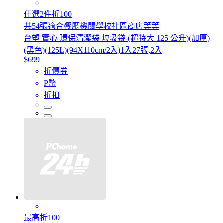
任選2件折100
共54張適合餐廳機關學校社區商店等等
台塑 實心 環保清潔袋 垃圾袋-(超特大 125 公升)(加厚)
(黑色)(125L)(94X110cm/2入)1入27張,2入
$699
折價券
P幣
折扣
最高折100