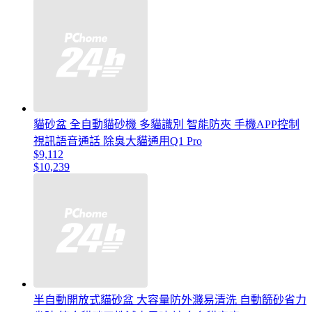
貓砂盆 全自動貓砂機 多貓識別 智能防夾 手機APP控制
視訊語音通話 除臭大貓通用Q1 Pro
$9,112
$10,239
半自動開放式貓砂盆 大容量防外濺易清洗 自動篩砂省力