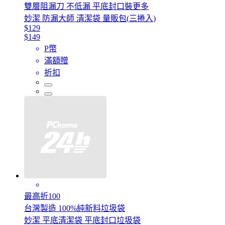
雙層阻漏刀 不低漏 平底封口裝更多
妙潔 防漏大師 清潔袋 量販包(三捲入)
$129
$149
P幣
滿額贈
折扣
最高折100
台灣製造 100%純新料垃圾袋
妙潔 平底清潔袋 平底封口垃圾袋