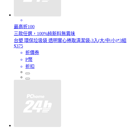
最高折100
三款任選，100%純新料無異味
台塑 環保垃圾袋 透明實心捲取清潔袋-3入(大/中/小)*3組
$375
折價券
P幣
折扣