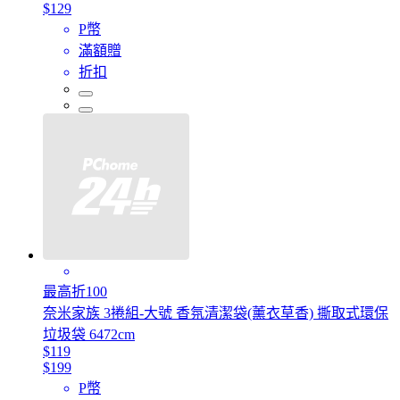
$129
P幣
滿額贈
折扣
最高折100
奈米家族 3捲組-大號 香氛清潔袋(薰衣草香) 撕取式環保
垃圾袋 6472cm
$119
$199
P幣