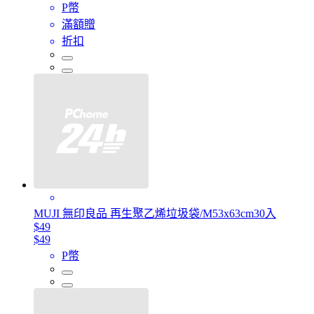
P幣
滿額贈
折扣
MUJI 無印良品 再生聚乙烯垃圾袋/M53x63cm30入
$49
$49
P幣