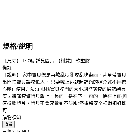
規格/說明
【尺寸】:1~7號 詳見圖片 【材質】:軟塑膠
備註
【說明】 家中寶貝總是喜歡亂啃亂咬亂吃東西，甚至帶寶貝
出門怕寶貝誤咬傷人， 只要戴上這款超舒適的嘴套就不用擔
心囉!! 使用方法: 1.根據寶貝脖圍的大小調整嘴套的尼龍繩長
度 2.將嘴套幫寶貝戴上，長的一邊在下， 短的一便在上面(附
有橡膠墊片，寶貝不會感覺到不舒服)然後將安全扣環扣好即
可
購物須知
查看
已經到底囉！