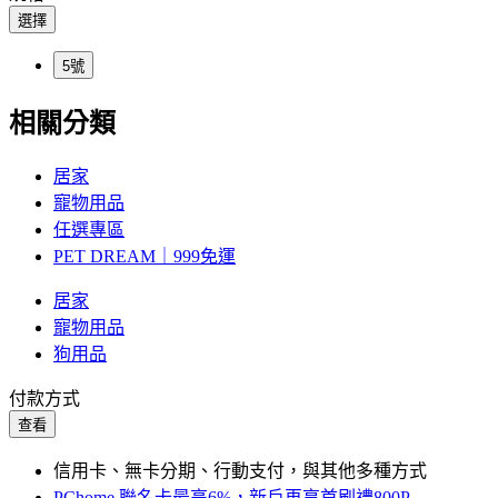
選擇
5號
相關分類
居家
寵物用品
任選專區
PET DREAM｜999免運
居家
寵物用品
狗用品
付款方式
查看
信用卡、無卡分期、行動支付，與其他多種方式
PChome 聯名卡最高6%，新戶再享首刷禮800P