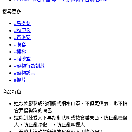
搜尋更多
#忌避劑
#狗便盆
#費洛蒙
#嘴套
#樓梯
#貓砂盆
#寵物行為訓練
#寵物護具
#響片
商品特色
這款軟膠製成的柵欄式網格口罩，不但更透氣，也不怕
會弄傷狗狗的嘴巴
還能訓練愛犬不再胡亂吠叫或撿食髒東西，防止亂咬傷
人，防止亂舔傷口，防止亂叫擾人
只要戴上這款超舒適的嘴套就不用擔心囉!!