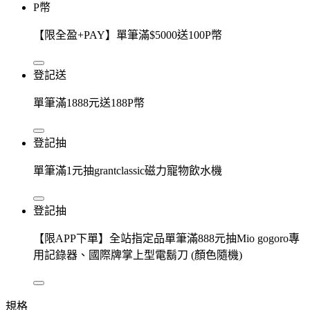
P幣
【限全盈+PAY】單筆滿$5000送100P幣
登記送
單筆滿1888元送188P幣
登記抽
單筆滿1元抽grantclassic磁力寵物飲水機
登記抽
【限APP下單】全站指定品單筆滿888元抽Mio gogoro專
用記錄器、國際牌掌上型電鬍刀 (顏色隨機)
規格