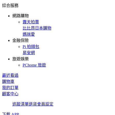
綜合服務
網路購物
露天拍賣
比比昂日本購物
媽咪愛
金融保險
Pi 拍錢包
易安網
旅遊娛樂
PChome 旅遊
最近看過
購物車
我的訂單
顧客中心
追蹤清單
退貨
會員設定
下載 APP