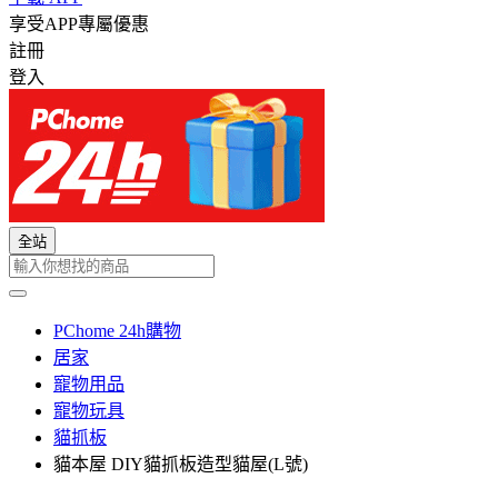
享受APP專屬優惠
註冊
登入
全站
PChome 24h購物
居家
寵物用品
寵物玩具
貓抓板
貓本屋 DIY貓抓板造型貓屋(L號)