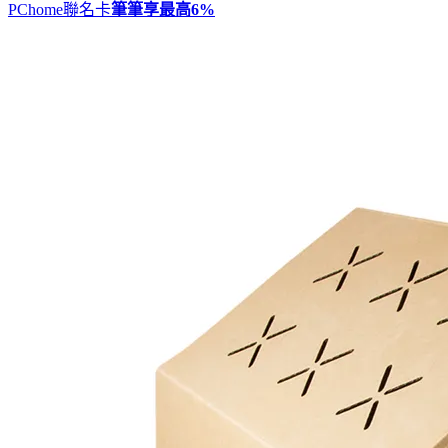
PChome聯名卡
筆筆享最高
6%