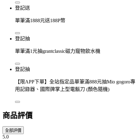
登記送
單筆滿1888元送188P幣
登記抽
單筆滿1元抽grantclassic磁力寵物飲水機
登記抽
【限APP下單】全站指定品單筆滿888元抽Mio gogoro專
用記錄器、國際牌掌上型電鬍刀 (顏色隨機)
商品評價
全部評價
5.0