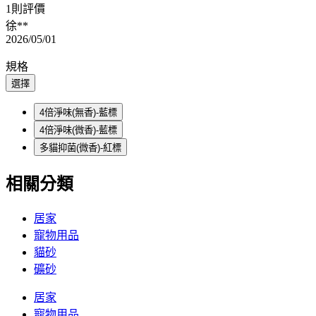
1則評價
徐**
2026/05/01
規格
選擇
4倍淨味(無香)-藍標
4倍淨味(微香)-藍標
多貓抑菌(微香)-紅標
相關分類
居家
寵物用品
貓砂
礦砂
居家
寵物用品