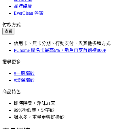
品牌總覽
EverClean 藍鑽
付款方式
查看
信用卡、無卡分期、行動支付，與其他多種方式
PChome 聯名卡最高6%，新戶再享首刷禮800P
搜尋更多
#一般貓砂
#環保貓砂
商品特色
即時除臭，淨味21天
99%極低塵，少帶砂
吸水多，重量更輕好換砂