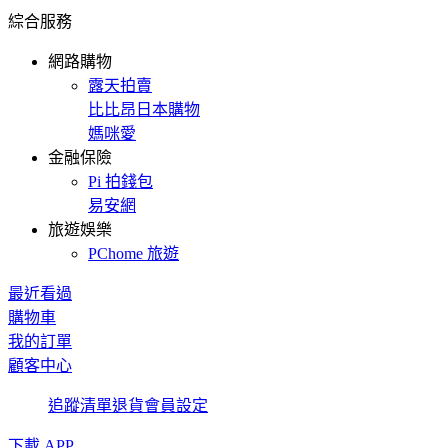
綜合服務
網路購物
露天拍賣
比比昂日本購物
媽咪愛
金融保險
Pi 拍錢包
易安網
旅遊娛樂
PChome 旅遊
最近看過
購物車
我的訂單
顧客中心
追蹤清單
退貨
會員設定
下載 APP