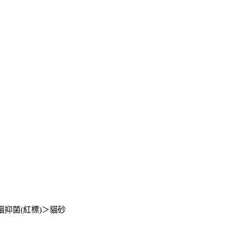
/多貓抑菌(紅標)＞貓砂