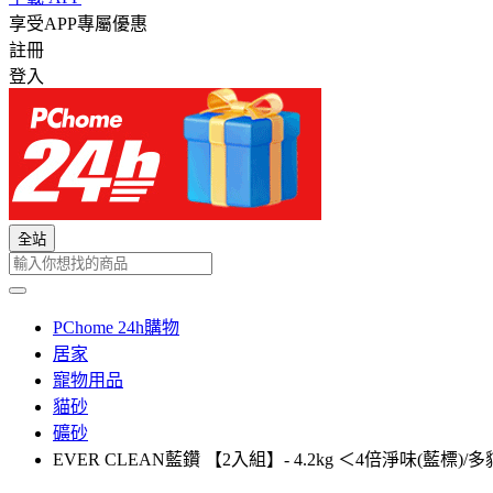
享受APP專屬優惠
註冊
登入
全站
PChome 24h購物
居家
寵物用品
貓砂
礦砂
EVER CLEAN藍鑽 【2入組】- 4.2kg ＜4倍淨味(藍標)