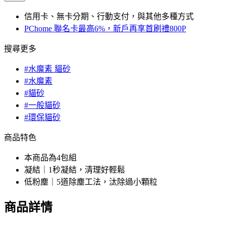
信用卡、無卡分期、行動支付，與其他多種方式
PChome 聯名卡最高6%，新戶再享首刷禮800P
搜尋更多
#水魔素 貓砂
#水魔素
#貓砂
#一般貓砂
#環保貓砂
商品特色
本商品為4包組
凝結｜1秒凝結，清理好輕鬆
低粉塵｜5道除塵工法，汰除過小顆粒
商品詳情