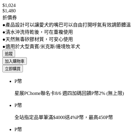
$1,024
$1,480
折價券
●產品設計可以讓愛犬的嘴巴可以自由打開呼氣有效調節體溫
●清水沖洗待乾後，可在重複使用
●天然無毒矽膠材質，可安心使用
●適用於大型貴賓/米克斯/邊境牧羊犬
追蹤
加入購物車
立即購買
P幣
星展PChome聯名卡8/6 週四加碼回饋P幣2% (無上限)
P幣
全站指定品單筆滿$4000送4%P幣，最高450P幣
P幣