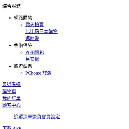
綜合服務
網路購物
露天拍賣
比比昂日本購物
媽咪愛
金融保險
Pi 拍錢包
易安網
旅遊娛樂
PChome 旅遊
最近看過
購物車
我的訂單
顧客中心
追蹤清單
退貨
會員設定
下載 APP