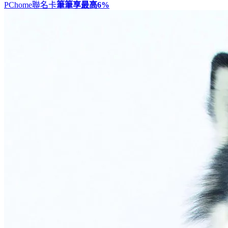
PChome聯名卡
筆筆享最高
6%