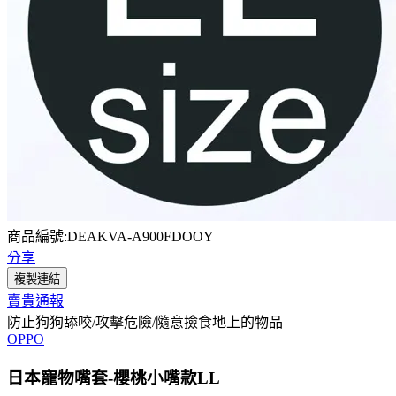
商品編號:DEAKVA-A900FDOOY
分享
複製連結
賣貴通報
防止狗狗舔咬/攻擊危險/隨意撿食地上的物品
OPPO
日本寵物嘴套-櫻桃小嘴款LL