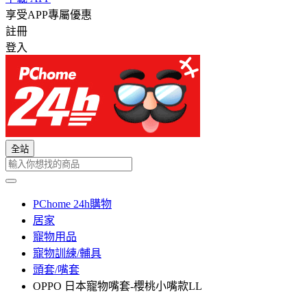
享受APP專屬優惠
註冊
登入
全站
PChome 24h購物
居家
寵物用品
寵物訓練/輔具
頭套/嘴套
OPPO 日本寵物嘴套-櫻桃小嘴款LL