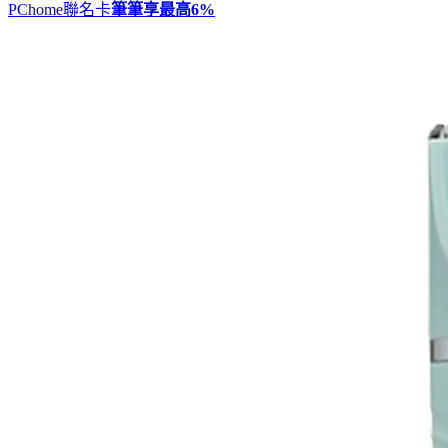
PChome聯名卡
筆筆享最高
6%