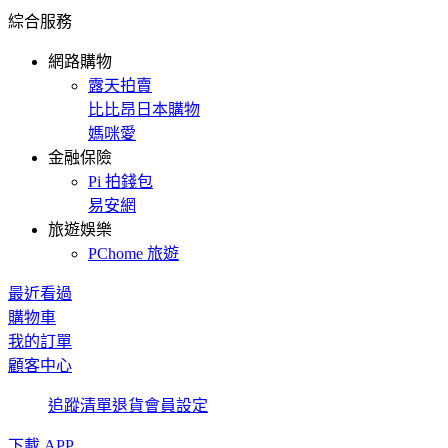
綜合服務
網路購物
露天拍賣
比比昂日本購物
媽咪愛
金融保險
Pi 拍錢包
易安網
旅遊娛樂
PChome 旅遊
最近看過
購物車
我的訂單
顧客中心
追蹤清單
退貨
會員設定
下載 APP