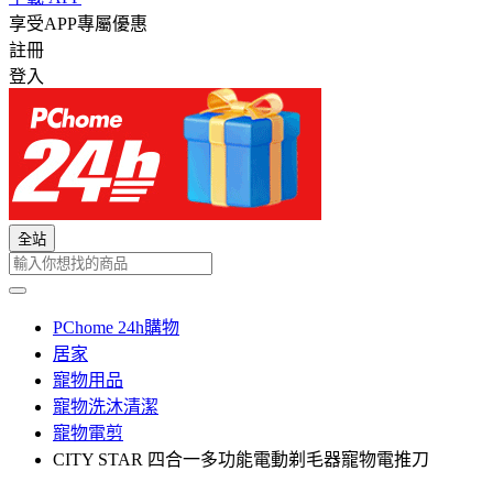
享受APP專屬優惠
註冊
登入
全站
PChome 24h購物
居家
寵物用品
寵物洗沐清潔
寵物電剪
CITY STAR 四合一多功能電動剃毛器寵物電推刀