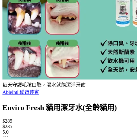
每天守護毛孩口腔，喝水就能潔淨牙齒
AbleIntl 璦寶莎賓
Enviro Fresh 貓用潔牙水(全齡貓用)
$285
$285
5.0