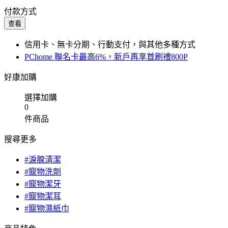
付款方式
查看
信用卡、無卡分期、行動支付，與其他多種方式
PChome 聯名卡最高6%，新戶再享首刷禮800P
好康加購
選擇加購
0
件商品
搜尋更多
#淚腺清潔
#寵物洗劑
#寵物潔牙
#寵物潔耳
#寵物濕紙巾