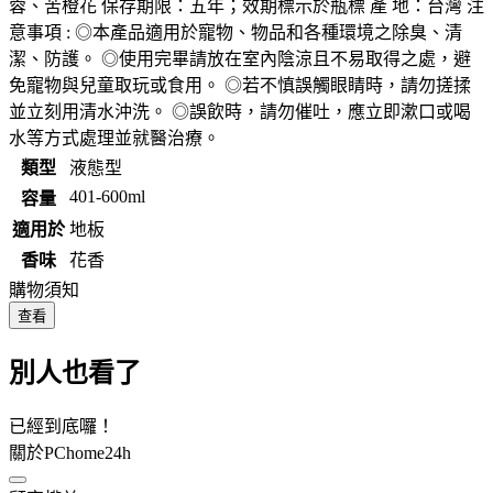
蓉、苦橙花 保存期限：五年；效期標示於瓶標 產 地：台灣 注
意事項 : ◎本產品適用於寵物、物品和各種環境之除臭、清
潔、防護。 ◎使用完畢請放在室內陰涼且不易取得之處，避
免寵物與兒童取玩或食用。 ◎若不慎誤觸眼睛時，請勿搓揉
並立刻用清水沖洗。 ◎誤飲時，請勿催吐，應立即漱口或喝
水等方式處理並就醫治療。
類型
液態型
401-600ml
容量
適用於
地板
香味
花香
購物須知
查看
別人也看了
已經到底囉！
關於PChome24h