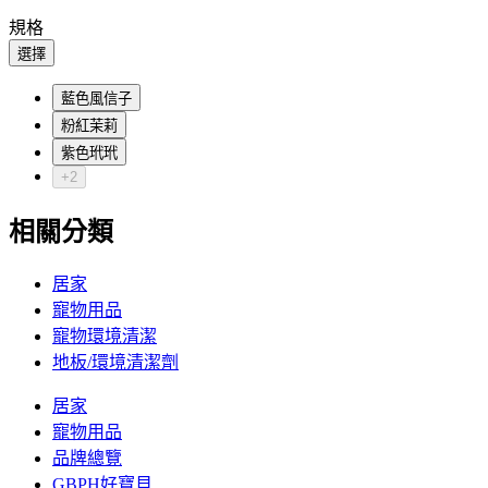
規格
選擇
藍色風信子
粉紅茉莉
紫色玳玳
+2
相關分類
居家
寵物用品
寵物環境清潔
地板/環境清潔劑
居家
寵物用品
品牌總覽
GBPH好寶貝