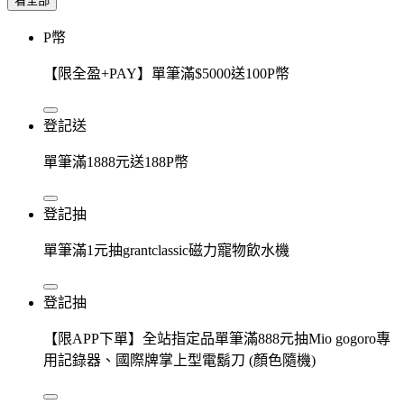
看全部
P幣
【限全盈+PAY】單筆滿$5000送100P幣
登記送
單筆滿1888元送188P幣
登記抽
單筆滿1元抽grantclassic磁力寵物飲水機
登記抽
【限APP下單】全站指定品單筆滿888元抽Mio gogoro專
用記錄器、國際牌掌上型電鬍刀 (顏色隨機)