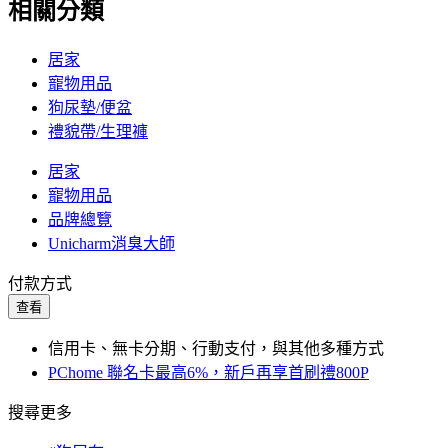
相關分類
居家
寵物用品
狗尿墊/便盆
禮貌帶/生理褲
居家
寵物用品
品牌總覽
Unicharm消臭大師
付款方式
查看
信用卡、無卡分期、行動支付，與其他多種方式
PChome 聯名卡最高6%，新戶再享首刷禮800P
搜尋更多