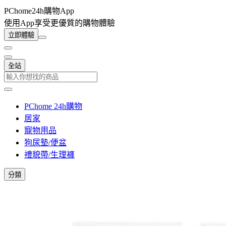
PChome24h購物App
使用App享受更優質的購物體驗
立即體驗
全站
PChome 24h購物
居家
寵物用品
狗尿墊/便盆
禮貌帶/生理褲
分類