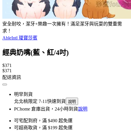
安全耐咬，潔牙+樂趣一次擁有！滿足潔牙與玩耍的雙重需
求！
AbleIntl 璦寶莎賓
經典奶嘴(藍、紅/4吋)
$371
$371
配送資訊
明早到貨
北北桃限定 7-11快速到貨
說明
PChome 倉庫出貨，24小時到貨
說明
可宅配到府，滿 $490 起免運
可超商取貨，滿 $199 起免運