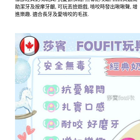
助潔牙及按摩牙齦, 可玩丟撿遊戲, 啃咬時發出啾啾聲, 增
進樂趣. 適合長牙及愛啃咬的毛孩.