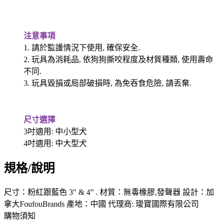
注意事項
1. 請於監護情況下使用, 確保安全.
2. 玩具為消耗品, 依狗狗撕咬程度及材質種類, 使用壽命
不同.
3. 玩具毀損或局部破損時, 為免吞食危險, 請丟棄.
尺寸選擇
3吋適用: 中小型犬
4吋適用: 中大型犬
規格/說明
尺寸：粉紅跟藍色 3″ & 4” . 材質：無毒橡膠,發聲器 設計：加
拿大FoufouBrands 產地：中國 代理商: 璦寶國際有限公司
購物須知