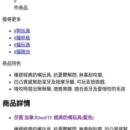
0
件商品
搜尋更多
#狗玩具
#貓抓板
#貓玩具
#貓跳台
商品特色
橡膠經典奶嘴玩具, 抗憂鬱解悶, 無毒耐咬磨,
凹凸質感幫助潔牙及按摩牙齦, 可玩丟撿遊戲,
啃咬時發出啾啾聲, 增進樂趣. 適合長牙及愛啃咬的毛孩
商品詳情
莎賓 加拿大fouFIT 經典奶嘴玩具(藍色)
橡膠經典奶嘴玩具, 抗憂鬱解悶, 無毒耐咬磨, 凹凸質感幫