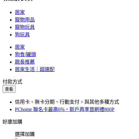
居家
寵物用品
寵物玩具
狗玩具
居家
狗食/罐頭
館長推薦
居家生活｜超速配
付款方式
查看
信用卡、無卡分期、行動支付，與其他多種方式
PChome 聯名卡最高6%，新戶再享首刷禮800P
好康加購
選擇加購