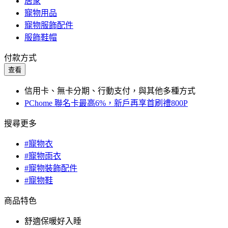
居家
寵物用品
寵物服飾配件
服飾鞋帽
付款方式
查看
信用卡、無卡分期、行動支付，與其他多種方式
PChome 聯名卡最高6%，新戶再享首刷禮800P
搜尋更多
#寵物衣
#寵物雨衣
#寵物裝飾配件
#寵物鞋
商品特色
舒適保暖好入睡