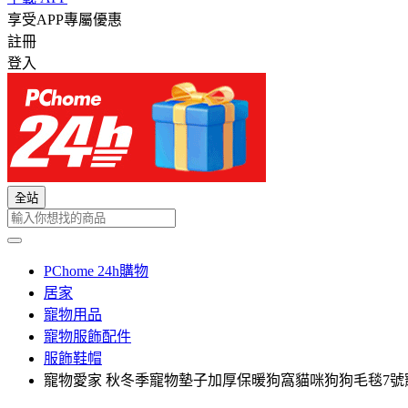
享受APP專屬優惠
註冊
登入
全站
PChome 24h購物
居家
寵物用品
寵物服飾配件
服飾鞋帽
寵物愛家 秋冬季寵物墊子加厚保暖狗窩貓咪狗狗毛毯7號寵