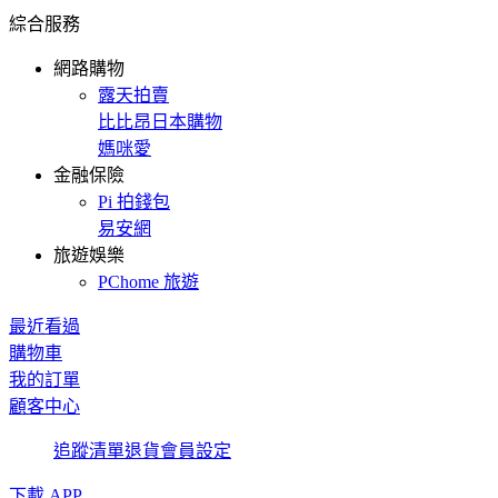
綜合服務
網路購物
露天拍賣
比比昂日本購物
媽咪愛
金融保險
Pi 拍錢包
易安網
旅遊娛樂
PChome 旅遊
最近看過
購物車
我的訂單
顧客中心
追蹤清單
退貨
會員設定
下載 APP