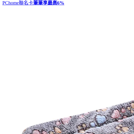
PChome聯名卡
筆筆享最高
6%