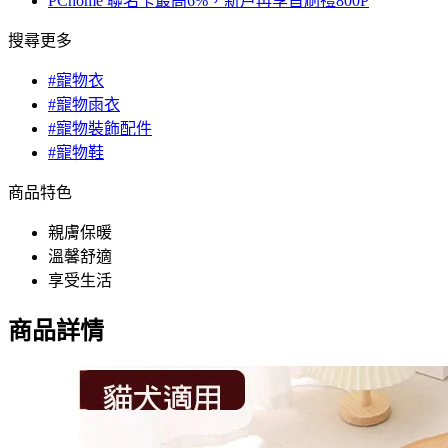
PChome 聯名卡最高6%，新戶再享首刷禮800P
搜尋更多
#寵物衣
#寵物雨衣
#寵物裝飾配件
#寵物鞋
商品特色
親膚保暖
溫馨舒適
享受生活
商品詳情