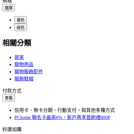
規格
選擇
黃色
綠色
相關分類
居家
寵物用品
寵物服飾配件
服飾鞋帽
付款方式
查看
信用卡、無卡分期、行動支付，與其他多種方式
PChome 聯名卡最高6%，新戶再享首刷禮800P
好康加購