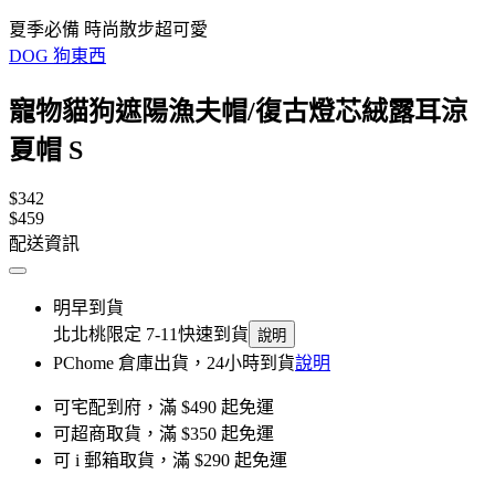
夏季必備 時尚散步超可愛
DOG 狗東西
寵物貓狗遮陽漁夫帽/復古燈芯絨露耳涼
夏帽 S
$342
$459
配送資訊
明早到貨
北北桃限定 7-11快速到貨
說明
PChome 倉庫出貨，24小時到貨
說明
可宅配到府，滿 $490 起免運
可超商取貨，滿 $350 起免運
可 i 郵箱取貨，滿 $290 起免運