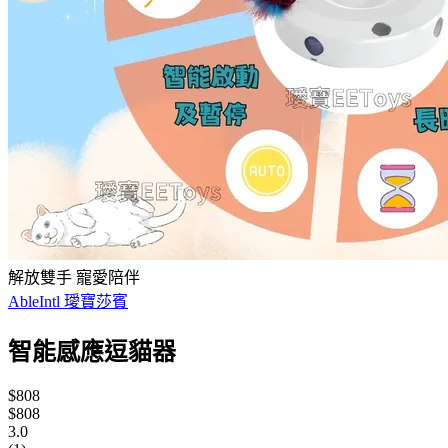
解放雙手 寵愛陪伴
AbleIntl 璦寶莎賓
智能感應逗貓器
$808
$808
3.0