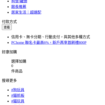
狗食/罐頭
館長推薦
居家生活｜超速配
付款方式
查看
信用卡、無卡分期、行動支付，與其他多種方式
PChome 聯名卡最高6%，新戶再享首刷禮800P
好康加購
選擇加購
0
件商品
搜尋更多
#狗玩具
#貓抓板
#貓玩具