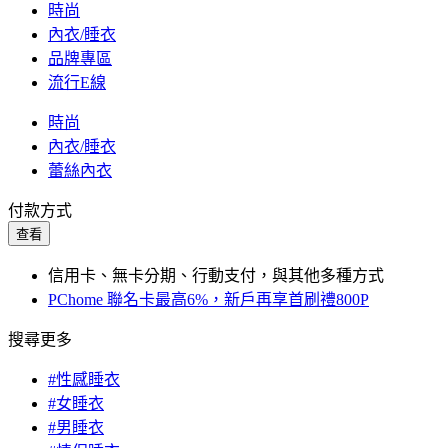
時尚
內衣/睡衣
品牌專區
流行E線
時尚
內衣/睡衣
蕾絲內衣
付款方式
查看
信用卡、無卡分期、行動支付，與其他多種方式
PChome 聯名卡最高6%，新戶再享首刷禮800P
搜尋更多
#性感睡衣
#女睡衣
#男睡衣