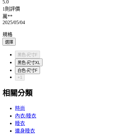
5.0
1則評價
萬**
2025/05/04
規格
選擇
黑色-尺寸F
黑色-尺寸XL
白色-尺寸F
+1
相關分類
時尚
內衣/睡衣
睡衣
連身睡衣