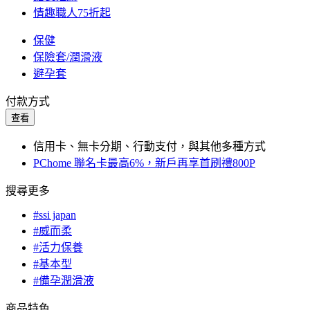
情趣職人75折起
保健
保險套/潤滑液
避孕套
付款方式
查看
信用卡、無卡分期、行動支付，與其他多種方式
PChome 聯名卡最高6%，新戶再享首刷禮800P
搜尋更多
#ssi japan
#威而柔
#活力保養
#基本型
#備孕潤滑液
商品特色