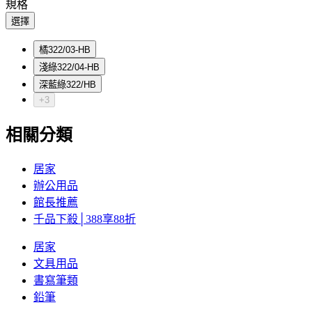
規格
選擇
橘322/03-HB
淺綠322/04-HB
深藍綠322/HB
+3
相關分類
居家
辦公用品
館長推薦
千品下殺│388享88折
居家
文具用品
書寫筆類
鉛筆