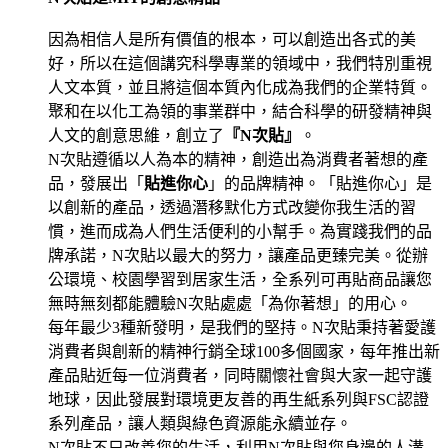
因為相信人是所有價值的根本，可以創造出各式的美
好，所以在這個講究科學專業的領域中，我們特別重視
人文本質，並且將這個本質內化成為我們的企業特質。
聚和在以化工為領的事業群中，結合科學的研發精神與
人文的創意思維，創立了
『N次貼』
。
N次貼遵循以人為本的精神，創造出為消費者著想的產
品，發展出「
貼進你心
」的品牌精神。「貼進你心」是
以創新的產品，透過潛移默化方式改變你我生活的習
慣，進而成為人們生活便利的小幫手。為實踐我們的品
牌承諾，N次貼以最大的努力，讓產品更臻完美。從辦
公環境、校園學習到居家生活，全系列可再貼商品讓您
無時無刻都能體驗N次貼處處「為你著想」的用心。
每年最少3種新發明，是我們的堅持。N次貼秉持著愛護
消費者與創新的精神行銷全球100多個國家，每年推出新
產品貼近每一位消費者，同時關懷社會與大家一起守護
地球，因此發展對環境更友善的再生紙系列與FSC認證
系列產品，讓人類與綠色資源能永續並存。
N次貼不只改善您的生活，利用N次貼與您身邊的人溝