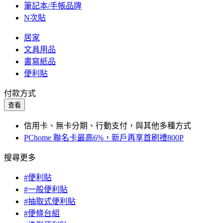
筆記本/手帳品牌
N次貼
居家
文具用品
書寫紙品
便利貼
付款方式
查看
信用卡、無卡分期、行動支付，與其他多種方式
PChome 聯名卡最高6%，新戶再享首刷禮800P
搜尋更多
#便利貼
#一般便利貼
#抽取式便利貼
#便條台組