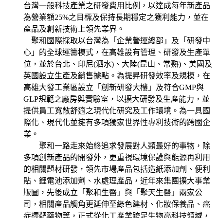
台灣一般科技產業之研發費用比例，以達成每年新產品
為營業額25%之目標及保持長期穩定之獲利能力，並在
產品及創新技術上領先業界。
聚和國際採取以台灣為「企業營運總部」及「研發中
心」的全球運籌模式，在高雄設有管理、研發及生產單
位，並於台北、印尼(泗水)、大陸(昆山、常熟)、美國及
英國設立生產及銷售據點。為提昇研發效率及規模，在
高雄大發工業區設立「創新研發大樓」及符合GMP與
GLP規範之廠房與實驗室，以擴大研發及生產能力，並
提供員工寬敞舒適之現代化研究及工作環境。為一具國
際化、現代化並擁有多項獨家世界性專利技術的跨國企
業。
聚和一路走來始終追求發展對人類最好的事物，除
多項創新產品的開發外，更重視環境保護與能源再利用
的相關題材研發，領先市場產品包括造紙添加劑、便利
貼、鋰電池添加劑、水處理產品，近年來集團擴大事業
版圖，先後成立「聚和生醫」與「聚天生醫」兩家公
司，相關產品觸角更延伸至綠色建材、化妝保養品、癌
症標靶藥物等，正式從化工產業跨足生物高科技領域，