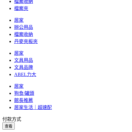
檔案收納
檔案夾
居家
辦公用品
檔案收納
丹麥夾板夾
居家
文具用品
文具品牌
ABEL力大
居家
狗食/罐頭
館長推薦
居家生活｜超速配
付款方式
查看