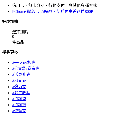
信用卡、無卡分期、行動支付，與其他多種方式
PChome 聯名卡最高6%，新戶再享首刷禮800P
好康加購
選擇加購
0
件商品
搜尋更多
#丹麥夾/板夾
#公文袋/卷宗夾
#活頁孔夾
#風琴夾
#強力夾
#發票收納
#資料袋
#資料簿
#彈簧夾