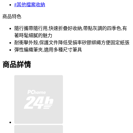
#其他檔案收納
商品特色
隨行攜帶隨行用,快速折疊好收納,帶點灰調的四季色,有
著時髦細膩的魅力
耐衝擊外殼,保護文件降低受損率矽膠綁繩方便固定紙張
彈性編織筆夾,適用多種尺寸筆具
商品詳情