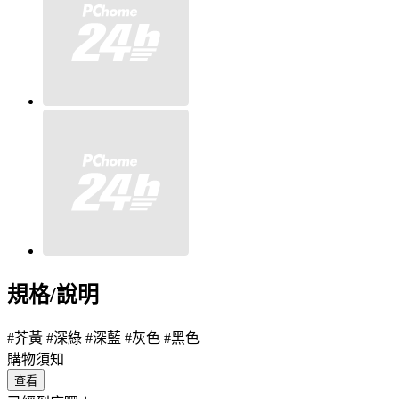
規格/說明
#芥黃 #深綠 #深藍 #灰色 #黑色
購物須知
查看