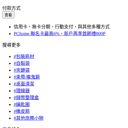
付款方式
查看
信用卡、無卡分期、行動支付，與其他多種方式
PChome 聯名卡最高6%，新戶再享首刷禮800P
搜尋更多
#包裝耗材
#自黏袋
#夾鏈袋
#束帶/魔鬼氈
#桌面清潔
#理線器
#錢幣整理盒
#鑰匙圈
#橡皮筋
#其他庶務小物