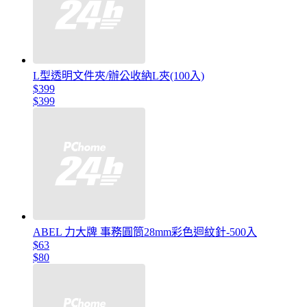
L型透明文件夾/辦公收納L夾(100入)
$399
$399
ABEL 力大牌 事務圓筒28mm彩色迴紋針-500入
$63
$80