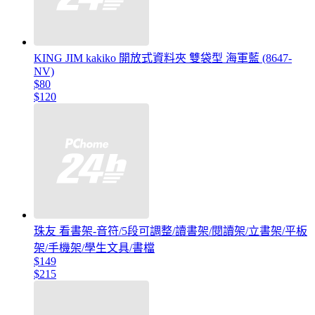
KING JIM kakiko 開放式資料夾 雙袋型 海軍藍 (8647-
NV)
$80
$120
珠友 看書架-音符/5段可調整/讀書架/閱讀架/立書架/平板
架/手機架/學生文具/書檔
$149
$215