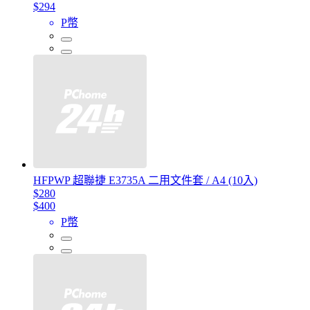
$294
P幣
HFPWP 超聯捷 E3735A 二用文件套 / A4 (10入)
$280
$400
P幣