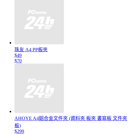
珠友 A4 PP板夾
$49
$70
AHOYE A4鋁合金文件夾 (資料夾 板夾 書寫板 文件夾
板)
$299