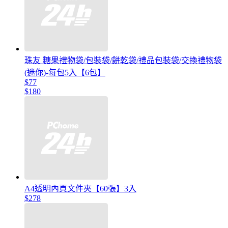
珠友 糖果禮物袋/包裝袋/餅乾袋/禮品包裝袋/交換禮物袋
(迷你)-每包5入【6包】
$77
$180
A4透明內頁文件夾【60張】3入
$278