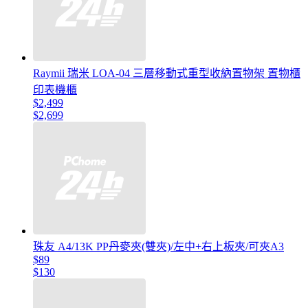
Raymii 瑞米 LOA-04 三層移動式重型收納置物架 置物櫃
印表機櫃
$2,499
$2,699
珠友 A4/13K PP丹麥夾(雙夾)/左中+右上板夾/可夾A3
$89
$130