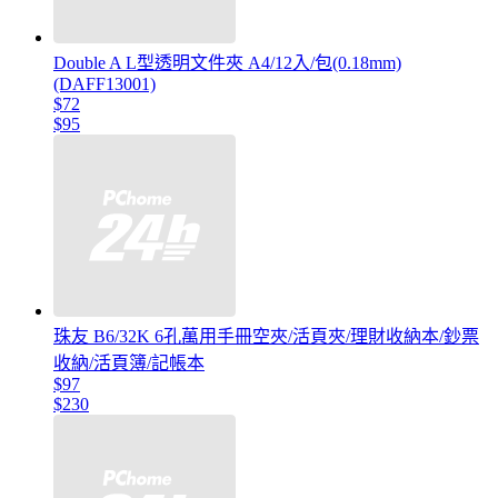
Double A L型透明文件夾 A4/12入/包(0.18mm)
(DAFF13001)
$72
$95
珠友 B6/32K 6孔萬用手冊空夾/活頁夾/理財收納本/鈔票
收納/活頁簿/記帳本
$97
$230