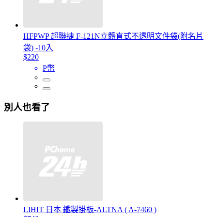
HFPWP 超聯捷 F-121N立體直式不透明文件袋(附名片
袋) -10入
$220
P幣
別人也看了
LIHIT 日本 鐵製掛板-ALTNA ( A-7460 )