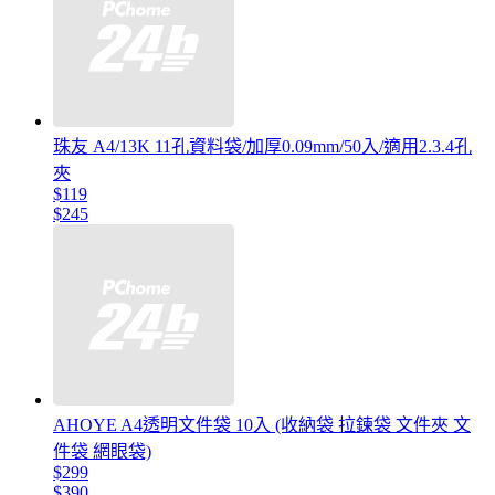
珠友 A4/13K 11孔資料袋/加厚0.09mm/50入/適用2.3.4孔
夾
$119
$245
AHOYE A4透明文件袋 10入 (收納袋 拉鍊袋 文件夾 文
件袋 網眼袋)
$299
$390