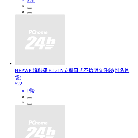
P幣
HFPWP 超聯捷 F-121N立體直式不透明文件袋(附名片
袋)
$22
P幣