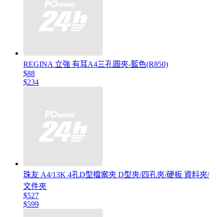
REGINA 立強 有耳A4三孔圓夾-藍色(R850)
$88
$234
珠友 A4/13K 4孔D型檔案夾 D型夾/四孔夾/硬板 資料夾/
文件夾
$527
$599