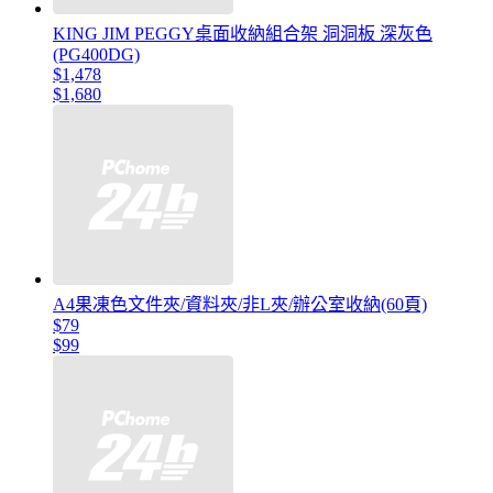
KING JIM PEGGY桌面收納組合架 洞洞板 深灰色
(PG400DG)
$1,478
$1,680
A4果凍色文件夾/資料夾/非L夾/辦公室收納(60頁)
$79
$99