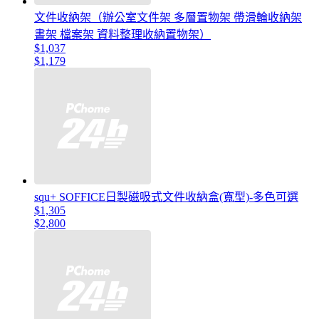
文件收納架（辦公室文件架 多層置物架 帶滑輪收納架
書架 檔案架 資料整理收納置物架）
$1,037
$1,179
squ+ SOFFICE日製磁吸式文件收納盒(寬型)-多色可選
$1,305
$2,800