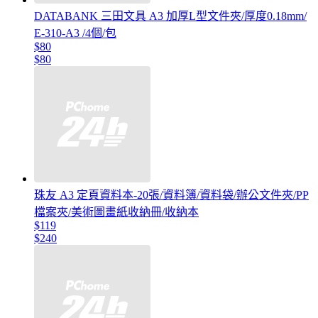
DATABANK 三田文具 A3 加厚L型文件夾/厚度0.18mm/
E-310-A3 /4個/包
$80
$80
珠友 A3 定頁資料本-20張/資料簿/資料袋/辦公文件夾/PP
檔案夾/美術圖畫紙收納冊/收納本
$119
$240