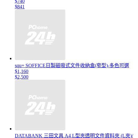
$740
$841
squ+ SOFFICE日製磁吸式文件收納盒(窄型)-多色可選
$1,160
$2,500
DATABANK 三田文具 A4 L型夾透明文件資料夾 (L夾)/