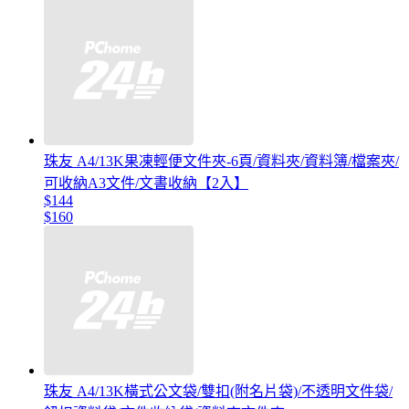
珠友 A4/13K果凍輕便文件夾-6頁/資料夾/資料簿/檔案夾/
可收納A3文件/文書收納【2入】
$144
$160
珠友 A4/13K橫式公文袋/雙扣(附名片袋)/不透明文件袋/