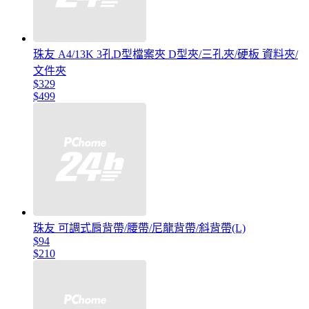
珠友 A4/13K 3孔D型檔案夾 D型夾/三孔夾/硬板 資料夾/
文件夾
$329
$499
珠友 可調式肩背帶/腰帶/尼龍背帶/斜背帶(L)
$94
$210