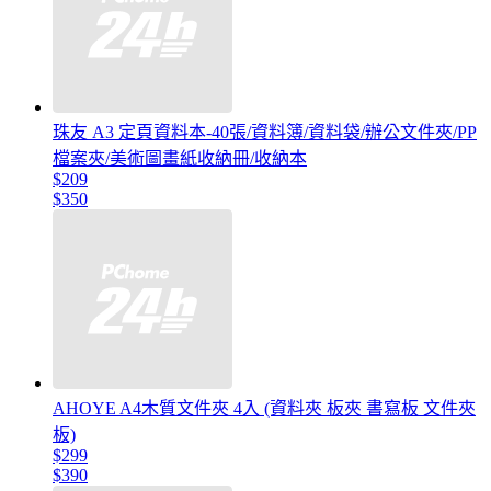
珠友 A3 定頁資料本-40張/資料簿/資料袋/辦公文件夾/PP
檔案夾/美術圖畫紙收納冊/收納本
$209
$350
AHOYE A4木質文件夾 4入 (資料夾 板夾 書寫板 文件夾
板)
$299
$390