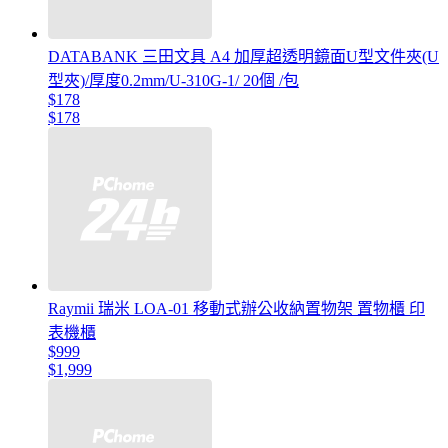
DATABANK 三田文具 A4 加厚超透明鏡面U型文件夾(U
型夾)/厚度0.2mm/U-310G-1/ 20個 /包
$178
$178
Raymii 瑞米 LOA-01 移動式辦公收納置物架 置物櫃 印
表機櫃
$999
$1,999