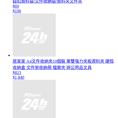
鈕扣資料袋/文件收納袋/資料夾文件夾
$69
$100
居家家 A4文件收納夾10個裝 單雙強力夾板資料夾 硬殼
收納盒 文件架收納冊 檔案夾 辦公用品文具
$823
$1,840