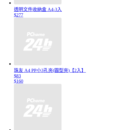
透明文件收納盒 A4-3入
$277
珠友 A4 PP小3孔夾(圓型夾)【2入】
$83
$160