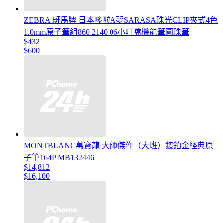
ZEBRA 斑馬牌 日本哆啦A夢SARASA珠光CLIP夾式4色
1.0mm原子筆組860 2140 06小叮噹機能筆圓珠筆
$432
$600
MONTBLANC萬寶龍 大師傑作（大班）鍍鉑金經典原
子筆164P MB132446
$14,812
$16,100