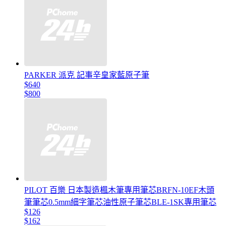
PARKER 派克 記事辛皇家藍原子筆
$640
$800
PILOT 百樂 日本製造楓木筆專用筆芯BRFN-10EF木頭
筆筆芯0.5mm細字筆芯油性原子筆芯BLE-1SK專用筆芯
$126
$162