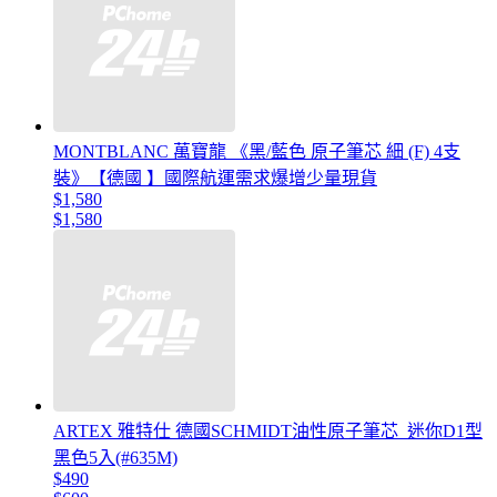
MONTBLANC 萬寶龍 《黑/藍色 原子筆芯 細 (F) 4支
裝》【德國 】國際航運需求爆增少量現貨
$1,580
$1,580
ARTEX 雅特仕 德國SCHMIDT油性原子筆芯_迷你D1型
黑色5入(#635M)
$490