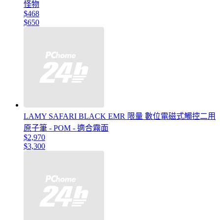
怪物
$468
$650
LAMY SAFARI BLACK EMR 限量 數位電磁式觸控二用
原子筆 - POM - 適合霧面
$2,970
$3,300