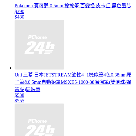
Pokémon 寶可夢 0.5mm 擦擦筆 百變怪 皮卡丘 黑色墨芯
$390
$480
Uni 三菱 日本JETSTREAM油性4+1機能筆4色0.38mm原
子筆&0.5mm自動鉛筆MSXE5-1000-38溜溜筆(雙滾珠/彈
簧夾)圓珠筆
$538
$555