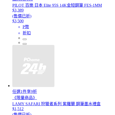
PILOT 百樂 日本 Elite 95S 14K金短鋼筆 FES-1MM
$3,389
(售價已折)
$3,500
P幣
折扣
任選1件享9折
《限量商品》
LAMY SAFARI 狩獵者系列 紫羅蘭 鋼筆墨水禮盒
$1,512
(售價已折)