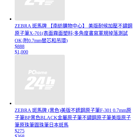
ZEBRA 斑馬牌 【南紡購物中心】 美版耐候加壓不鏽鋼
原子筆X-701(表面霧面塑料;多角度書寫軍規掉落測試
OK;附0.7mm替芯和吊環)
$888
$1,000
ZEBRA 斑馬牌 (黑色)美版不銹鋼原子筆F-301 0.7mm原
子筆BP黑色BLACK金屬原子筆不鏽鋼原子筆美版原子
筆原珠筆圓珠筆日本斑馬
$275
$368