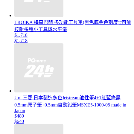
TROIKA 梅森巴赫 多功能工具筆(黑色底金色刻度)#可觸
控附多種小工具與水平儀
$1,718
$1,718
Uni 三菱 日本製造多色Jetstream油性筆4+1紅藍綠黑
0.5mm原子筆+0.5mm自動鉛筆MSXE5-1000-05 made in
Japan
$480
$640