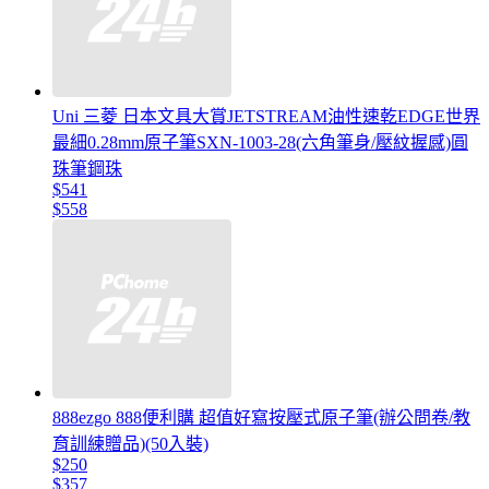
Uni 三菱 日本文具大賞JETSTREAM油性速乾EDGE世界
最細0.28mm原子筆SXN-1003-28(六角筆身/壓紋握感)圓
珠筆鋼珠
$541
$558
888ezgo 888便利購 超值好寫按壓式原子筆(辦公問卷/教
育訓練贈品)(50入裝)
$250
$357