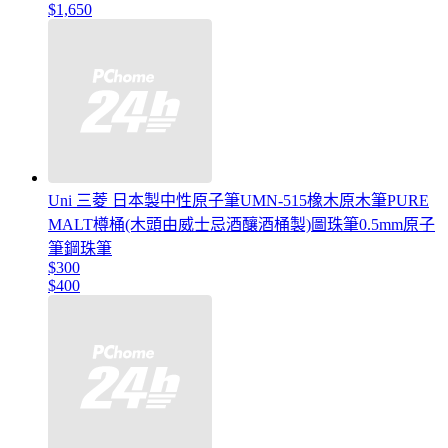
$1,650
Uni 三菱 日本製中性原子筆UMN-515橡木原木筆PURE
MALT樽桶(木頭由威士忌酒釀酒桶製)圖珠筆0.5mm原子
筆鋼珠筆
$300
$400