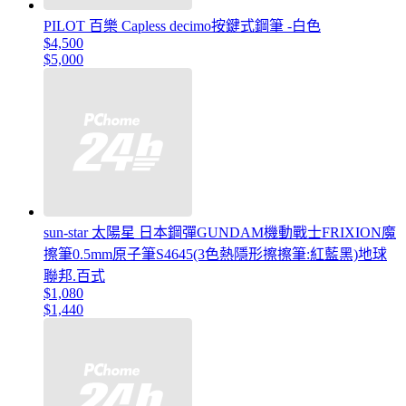
PILOT 百樂 Capless decimo按鍵式鋼筆 -白色
$4,500
$5,000
sun-star 太陽星 日本鋼彈GUNDAM機動戰士FRIXION魔
擦筆0.5mm原子筆S4645(3色熱隱形擦擦筆:紅藍黑)地球
聯邦.百式
$1,080
$1,440