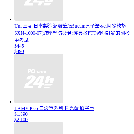
Uni 三菱 日本製造溜溜筆JetStream原子筆-gel阿發軟墊
SXN-1000-07(減壓墊防疲勞)經典款PTT熱烈討論的國考
筆考試
$445
$490
LAMY Pico 口袋筆系列 日光黃 原子筆
$1,890
$2,100