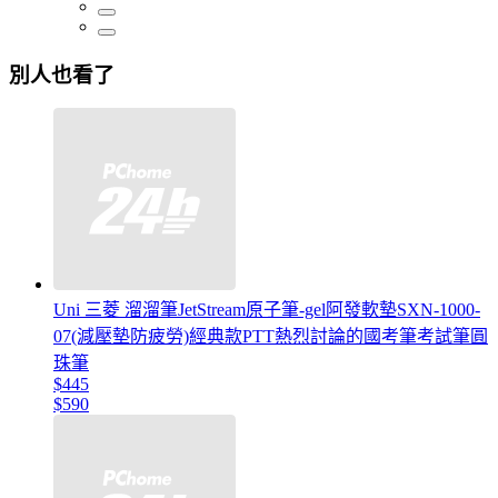
別人也看了
Uni 三菱 溜溜筆JetStream原子筆-gel阿發軟墊SXN-1000-
07(減壓墊防疲勞)經典款PTT熱烈討論的國考筆考試筆圓
珠筆
$445
$590