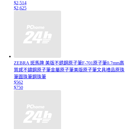
$2,514
$2,625
ZEBRA 斑馬牌 美版不銹鋼原子筆F-701原子筆0.7mm高
質感不鏽鋼原子筆金屬原子筆美版原子筆文具禮品原珠
筆圓珠筆鋼珠筆
$562
$750