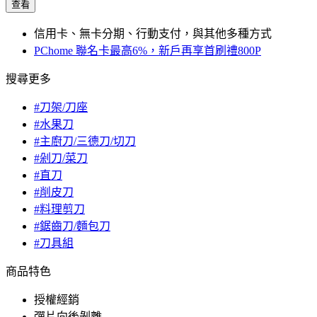
查看
信用卡、無卡分期、行動支付，與其他多種方式
PChome 聯名卡最高6%，新戶再享首刷禮800P
搜尋更多
#刀架/刀座
#水果刀
#主廚刀/三德刀/切刀
#剁刀/菜刀
#直刀
#削皮刀
#料理剪刀
#鋸齒刀/麵包刀
#刀具組
商品特色
授權經銷
彈片向後剝離