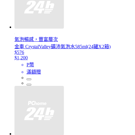
氣泡暢感，豐富層次
金車 CrystalValley礦沛氣泡水585ml(24罐X2箱)
$576
$1,200
P幣
滿額贈