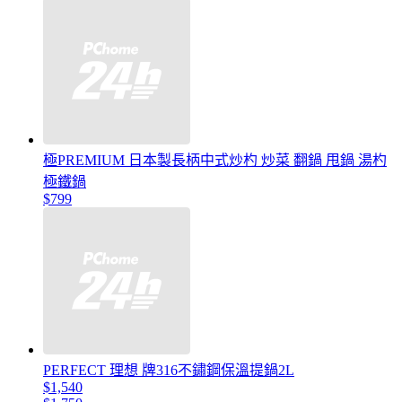
極PREMIUM 日本製長柄中式炒杓 炒菜 翻鍋 甩鍋 湯杓
極鐵鍋
$799
PERFECT 理想 牌316不鏽鋼保溫提鍋2L
$1,540