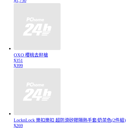
$1,750
OXO 櫻桃去籽槍
$351
$399
LocknLock 樂扣樂扣 超防滑矽膠隔熱手套/奶茶色(2件組)
$269