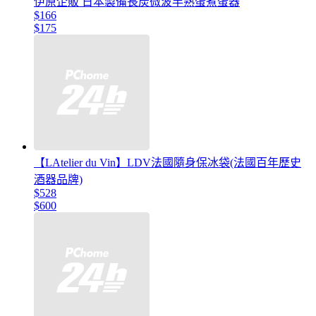
伊原企販 日本製備長炭微波半熟蛋煮蛋器
$166
$175
【LAtelier du Vin】LDV法國隨身保冰袋(法國百年歷史
酒器品牌)
$528
$600