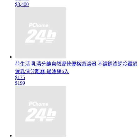
$3,400
荷生活 乳清分離自然瀝乾優格過濾器 不鏽鋼濾網冷藏過
濾乳清分離器-過濾網6入
$175
$199