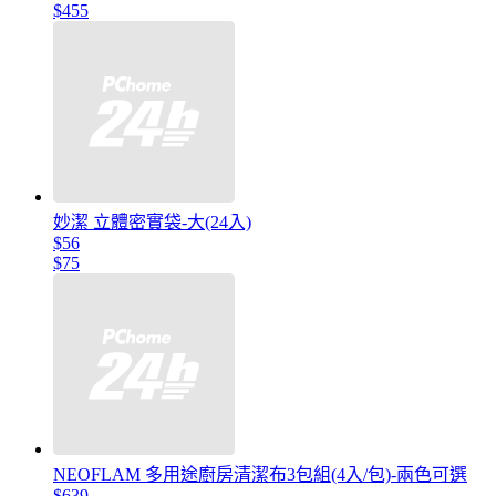
$455
妙潔 立體密實袋-大(24入)
$56
$75
NEOFLAM 多用途廚房清潔布3包組(4入/包)-兩色可選
$639