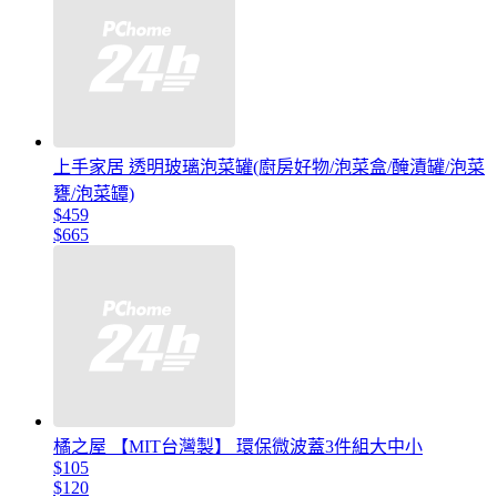
上手家居 透明玻璃泡菜罐(廚房好物/泡菜盒/醃漬罐/泡菜
甕/泡菜罈)
$459
$665
橘之屋 【MIT台灣製】 環保微波蓋3件組大中小
$105
$120