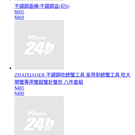
不鏽鋼面桶/不鏽鋼盆(尺6)
$695
$869
ZHAIXIAOER 不鏽鋼吃螃蟹工具 家用剝螃蟹工具 吃大
閘蟹專用蟹鉗蟹針蟹剪 八件套組
$465
$490