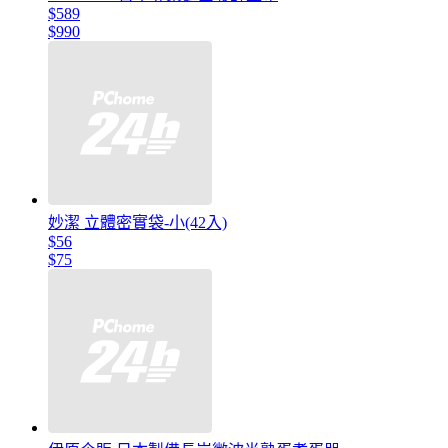
$589
$990
妙潔 立體密實袋-小(42入)
$56
$75