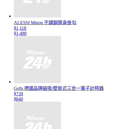
ALESSI Minou 不鏽鋼隨身掛勾
$1,118
$1,490
Gefu 德國品牌磁吸/壁掛式三合一電子計時器
$739
$840