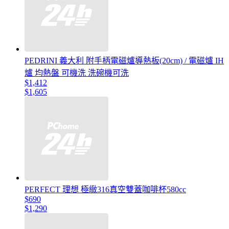
PEDRINI 義大利 附手柄電磁爐導熱板(20cm) / 電磁爐 IH
爐 均熱盤 可機洗 洗碗機可洗
$1,412
$1,605
PERFECT 理想 極緻316真空雙蓋咖啡杯580cc
$690
$1,290