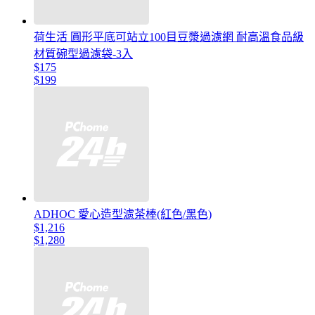
荷生活 圓形平底可站立100目豆漿過濾網 耐高溫食品級
材質碗型過濾袋-3入
$175
$199
ADHOC 愛心造型濾茶棒(紅色/黑色)
$1,216
$1,280