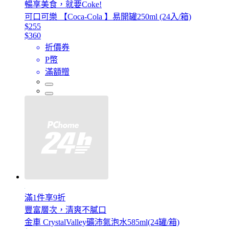
暢享美食，就要Coke!
可口可樂 【Coca-Cola 】易開罐250ml (24入/箱)
$255
$360
折價券
P幣
滿額贈
滿1件享9折
豐富層次，清爽不膩口
金車 CrystalValley礦沛氣泡水585ml(24罐/箱)