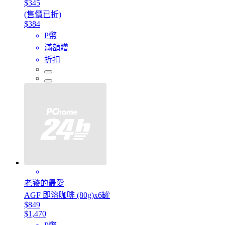
$345
(售價已折)
$384
P幣
滿額贈
折扣
老饕的最愛
AGF 即溶咖啡 (80g)x6罐
$849
$1,470