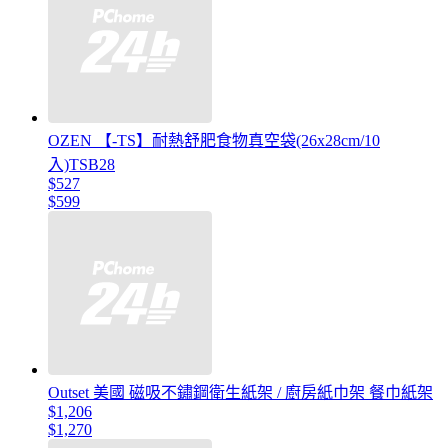
OZEN 【-TS】耐熱舒肥食物真空袋(26x28cm/10
入)TSB28
$527
$599
Outset 美國 磁吸不鏽鋼衛生紙架 / 廚房紙巾架 餐巾紙架
$1,206
$1,270