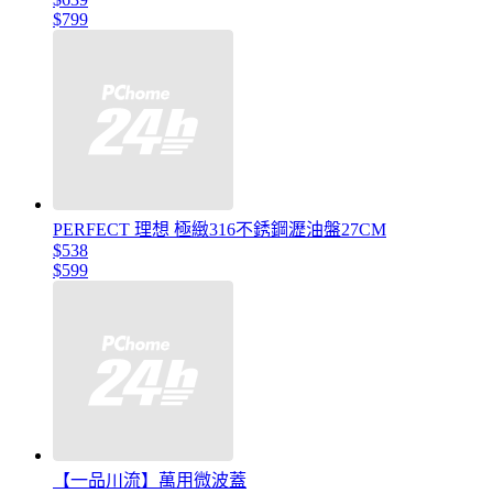
$799
PERFECT 理想 極緻316不銹鋼瀝油盤27CM
$538
$599
【一品川流】萬用微波蓋