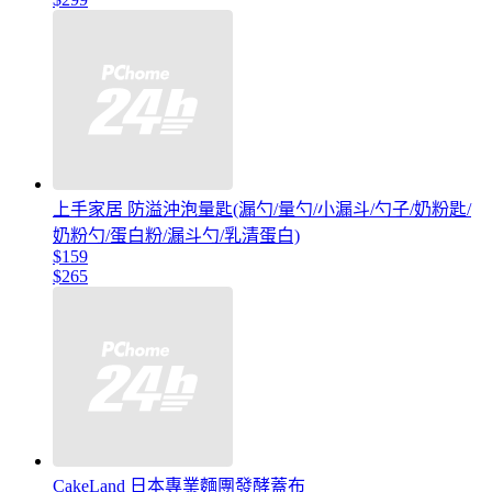
上手家居 防溢沖泡量匙(漏勺/量勺/小漏斗/勺子/奶粉匙/
奶粉勺/蛋白粉/漏斗勺/乳清蛋白)
$159
$265
CakeLand 日本專業麵團發酵蓋布