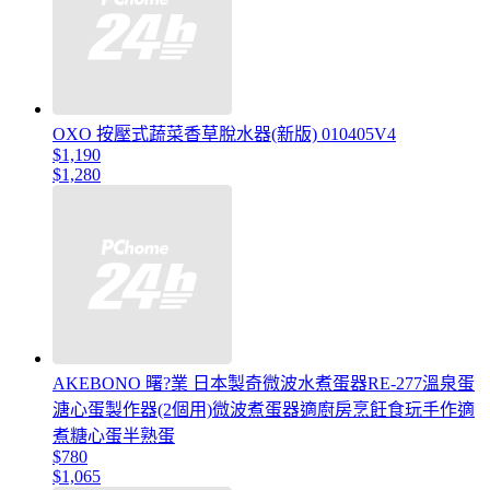
OXO 按壓式蔬菜香草脫水器(新版) 010405V4
$1,190
$1,280
AKEBONO 曙?業 日本製奇微波水煮蛋器RE-277溫泉蛋
溏心蛋製作器(2個用)微波煮蛋器適廚房烹飪食玩手作適
煮糖心蛋半熟蛋
$780
$1,065