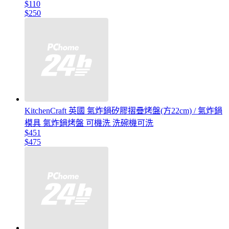
$110
$250
KitchenCraft 英國 氣炸鍋矽膠摺疊烤盤(方22cm) / 氣炸鍋
模具 氣炸鍋烤盤 可機洗 洗碗機可洗
$451
$475