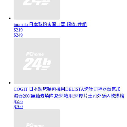
inomata 日本製粉末開口蓋 超值2件組
$219
$249
COGIT 日本製烤麵包機用DELISTA烤吐司神器蒸氣加
濕器200(無釉素燒陶瓷;烤箱用)烤厚片土司外酥內軟烘焙
$556
$760