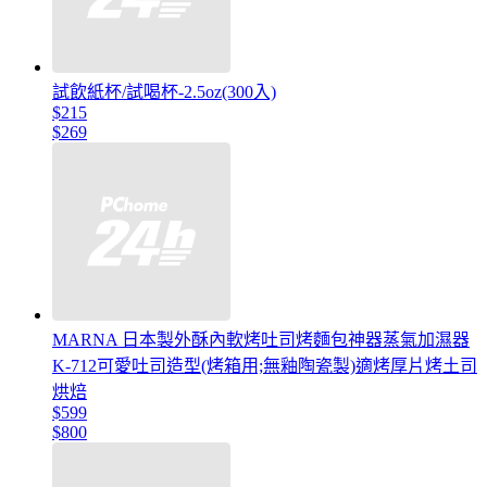
試飲紙杯/試喝杯-2.5oz(300入)
$215
$269
MARNA 日本製外酥內軟烤吐司烤麵包神器蒸氣加濕器
K-712可愛吐司造型(烤箱用;無釉陶瓷製)適烤厚片烤土司
烘焙
$599
$800