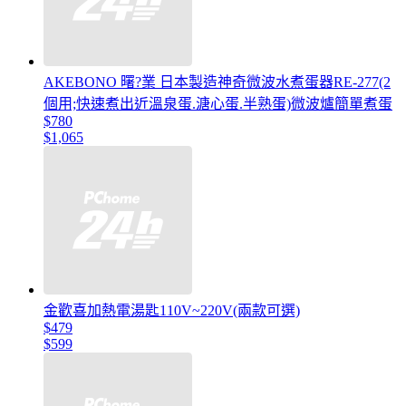
AKEBONO 曙?業 日本製造神奇微波水煮蛋器RE-277(2
個用;快速煮出近溫泉蛋.溏心蛋.半熟蛋)微波爐簡單煮蛋
$780
$1,065
金歡喜加熱電湯匙110V~220V(兩款可選)
$479
$599