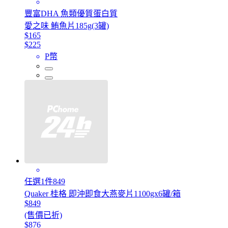
豐富DHA 魚類優質蛋白質
愛之味 鮪魚片185g(3罐)
$165
$225
P幣
任選1件849
Quaker 桂格 即沖即食大燕麥片1100gx6罐/箱
$849
(售價已折)
$876