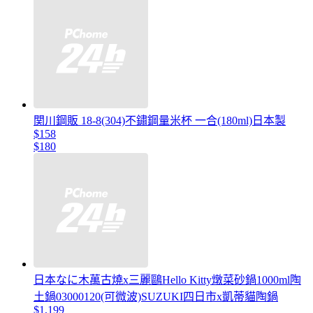
関川鋼販 18-8(304)不鏽鋼量米杯 一合(180ml)日本製
$158
$180
日本なに木萬古燒x三麗鷗Hello Kitty燉菜砂鍋1000ml陶
土鍋03000120(可微波)SUZUKI四日市x凱蒂貓陶鍋
$1,199