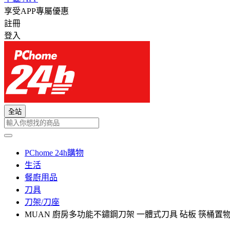
享受APP專屬優惠
註冊
登入
全站
PChome 24h購物
生活
餐廚用品
刀具
刀架/刀座
MUAN 廚房多功能不鏽鋼刀架 一體式刀具 砧板 筷桶置