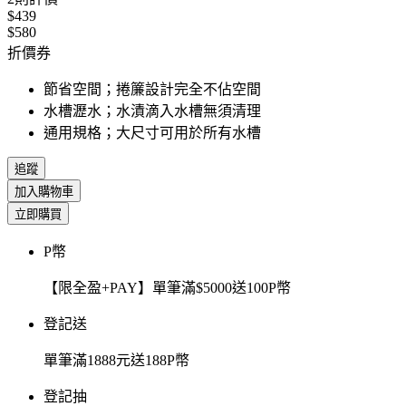
$439
$580
折價券
節省空間；捲簾設計完全不佔空間
水槽瀝水；水漬滴入水槽無須清理
通用規格；大尺寸可用於所有水槽
追蹤
加入購物車
立即購買
P幣
【限全盈+PAY】單筆滿$5000送100P幣
登記送
單筆滿1888元送188P幣
登記抽