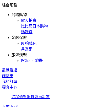
綜合服務
網路購物
露天拍賣
比比昂日本購物
媽咪愛
金融保險
Pi 拍錢包
易安網
旅遊娛樂
PChome 旅遊
最近看過
購物車
我的訂單
顧客中心
追蹤清單
退貨
會員設定
下載 APP