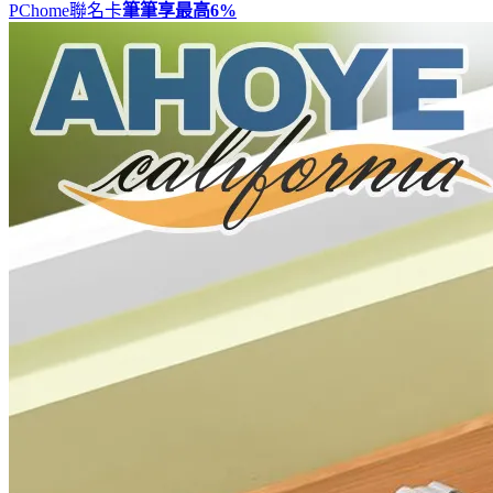
PChome聯名卡
筆筆享最高
6%