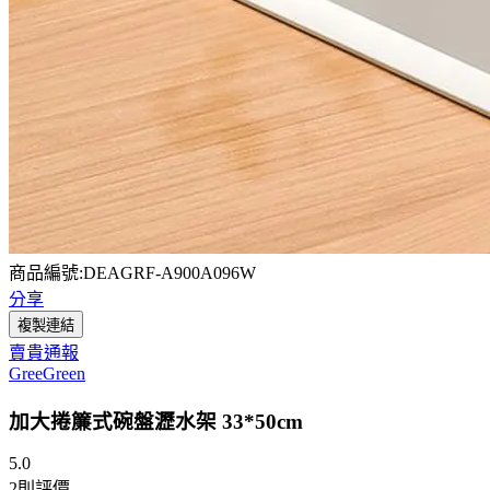
商品編號:DEAGRF-A900A096W
分享
複製連結
賣貴通報
GreeGreen
加大捲簾式碗盤瀝水架 33*50cm
5.0
2
則評價