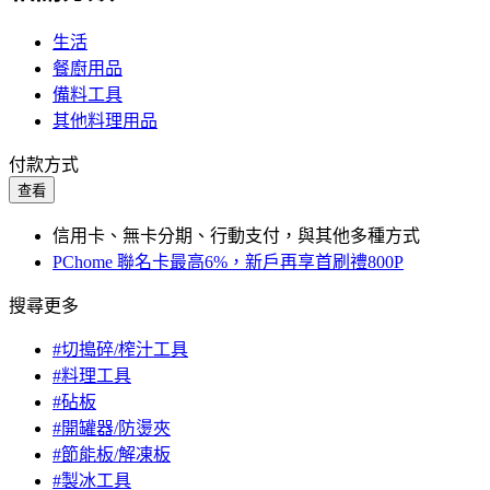
生活
餐廚用品
備料工具
其他料理用品
付款方式
查看
信用卡、無卡分期、行動支付，與其他多種方式
PChome 聯名卡最高6%，新戶再享首刷禮800P
搜尋更多
#切搗碎/榨汁工具
#料理工具
#砧板
#開罐器/防燙夾
#節能板/解凍板
#製冰工具