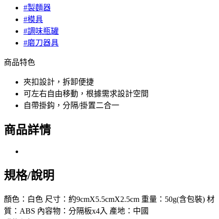
#製麵器
#模具
#調味瓶罐
#磨刀器具
商品特色
夾扣設計，拆卸便捷
可左右自由移動，根據需求設計空間
自帶掛鈎，分隔/掛置二合一
商品詳情
規格/說明
顏色：白色 尺寸：約9cmX5.5cmX2.5cm 重量：50g(含包裝) 材
質：ABS 內容物：分隔板x4入 產地：中國