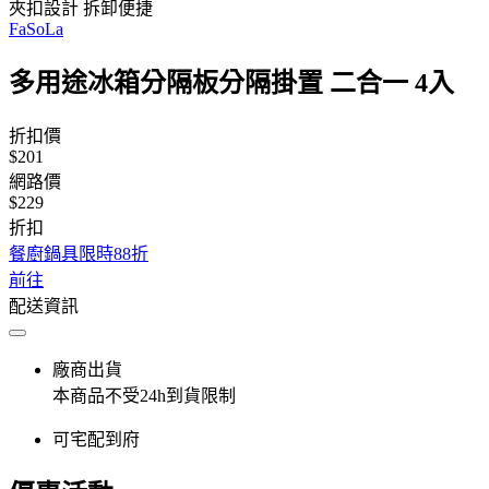
夾扣設計 拆卸便捷
FaSoLa
多用途冰箱分隔板分隔掛置 二合一 4入
折扣價
$201
網路價
$229
折扣
餐廚鍋具限時88折
前往
配送資訊
廠商出貨
本商品不受24h到貨限制
可宅配到府