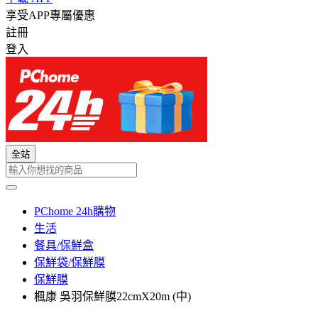
享受APP專屬優惠
註冊
登入
全站
PChome 24h購物
生活
餐具/保鮮盒
保鮮袋/保鮮膜
保鮮膜
楓康 吳羽保鮮膜22cmX20m (中)