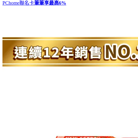
PChome聯名卡
筆筆享最高
6%