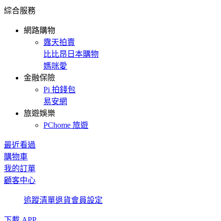
綜合服務
網路購物
露天拍賣
比比昂日本購物
媽咪愛
金融保險
Pi 拍錢包
易安網
旅遊娛樂
PChome 旅遊
最近看過
購物車
我的訂單
顧客中心
追蹤清單
退貨
會員設定
下載 APP