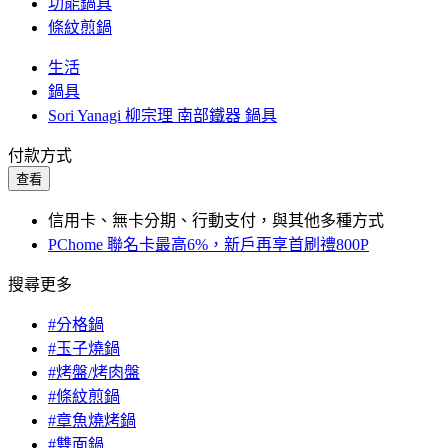
功能鍋具
條紋煎鍋
生活
鍋具
Sori Yanagi 柳宗理 南部鐵器 鍋具
付款方式
查看
信用卡、無卡分期、行動支付，與其他多種方式
PChome 聯名卡最高6%，新戶再享首刷禮800P
搜尋更多
#分格鍋
#玉子燒鍋
#烤盤/烤肉盤
#條紋煎鍋
#章魚燒烤鍋
#雙面鍋