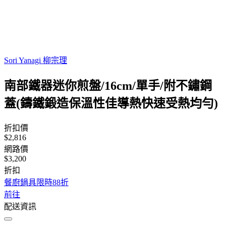
Sori Yanagi 柳宗理
南部鐵器迷你煎盤/16cm/單手/附不鏽鋼
蓋(鑄鐵鍛造保溫性佳導熱快速受熱均勻)
折扣價
$2,816
網路價
$3,200
折扣
餐廚鍋具限時88折
前往
配送資訊