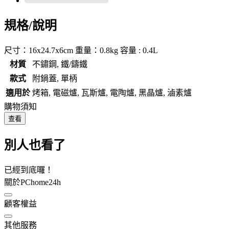
規格/說明
尺寸：16x24.7x6cm 重量：0.8kg 容量 : 0.4L
材質
不鏽鋼, 鐵/鑄鐵
款式
附鍋蓋, 單柄
適用於
烤箱, 電磁爐, 瓦斯爐, 電陶爐, 黑晶爐, 滷素爐
購物須知
查看
別人也看了
已經到底囉！
關於PChome24h
顧客權益
其他服務