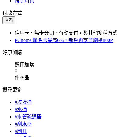
掃除用具
付款方式
查看
信用卡、無卡分期、行動支付，與其他多種方式
PChome 聯名卡最高6%，新戶再享首刷禮800P
好康加購
選擇加購
0
件商品
搜尋更多
#垃圾桶
#水桶
#水管疏通器
#刮水器
#刷具