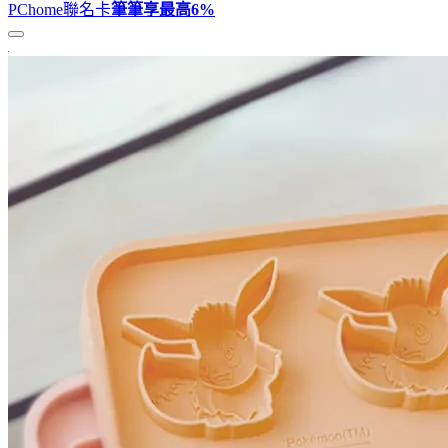
PChome聯名卡
筆筆享最高
6%