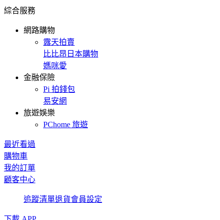
綜合服務
網路購物
露天拍賣
比比昂日本購物
媽咪愛
金融保險
Pi 拍錢包
易安網
旅遊娛樂
PChome 旅遊
最近看過
購物車
我的訂單
顧客中心
追蹤清單
退貨
會員設定
下載 APP