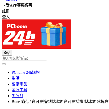
享受APP專屬優惠
註冊
登入
全站
PChome 24h購物
生活
餐廚用品
製冰工具
製冰盒
Bone 蹦克 / 寶可夢造型製冰盒 寶可夢授權 製冰盒 冰塊盒