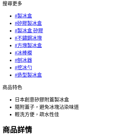
搜尋更多
#製冰盒
#矽膠製冰盒
#製冰盒 矽膠
#不鏽鋼冰塊
#方塊製冰盒
#冰棒模
#刨冰器
#挖冰勺
#造型製冰盒
商品特色
日本創意矽膠附蓋製冰盒
隨附蓋子，避免冰塊沾染味道
輕洗方便，疏水性佳
商品詳情