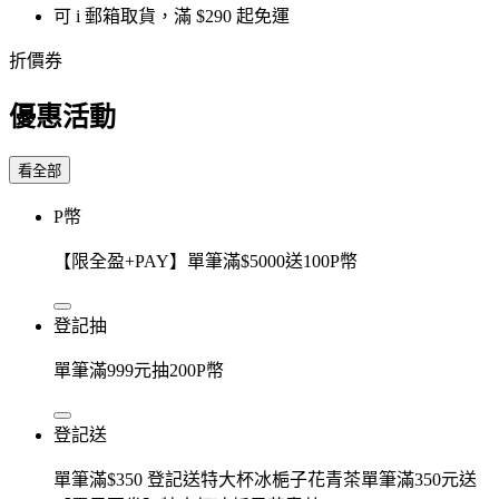
可 i 郵箱取貨，滿 $290 起免運
折價券
優惠活動
看全部
P幣
【限全盈+PAY】單筆滿$5000送100P幣
登記抽
單筆滿999元抽200P幣
登記送
單筆滿$350 登記送特大杯冰梔子花青茶單筆滿350元送