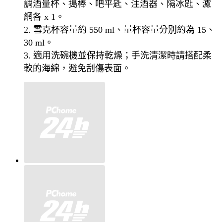
調酒量杯、搗棒、吧平匙、注酒器、隔冰匙、濾
網各 x 1。
2. 雪克杯容量約 550 ml、量杯容量分別約為 15、
30 ml。
3. 適用洗碗機並保持乾燥；手洗清潔時請搭配柔
軟的海綿，避免刮傷表面。