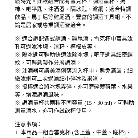
鬆時光。此款組合配有雪克杯、調酒量杯、搗
棒、吧平匙、注酒器、隔冰匙、濾網；適合特調
飲品、馬丁尼等雞尾酒，豐富的調酒工具組，不
論是居家或專業調酒皆適合。
※ 適合調配各式調酒、雞尾酒；雪克杯中蓋具濾
孔可過濾冰塊、渣籽、檸檬皮等。
※ 隔冰匙可輔助快速濾除冰塊；吧平匙具細密螺
紋，可輕鬆製作分層調酒。
※ 注酒器可讓美酒俐落流入杯中，避免滴漏；細
緻濾網可二次過濾細小碎冰及果渣。
※ 搗棒適合將冰塊弄碎，亦可磨碎薄荷葉、水果
等，增添調酒風味。
※ 調酒量杯共兩種不同容量 (15、30 ml)，可輔助
測量酒水，亦可作試飲杯使用。
注意事項：
1. 本商品一組含雪克杯 (含上蓋、中蓋、底杯)、