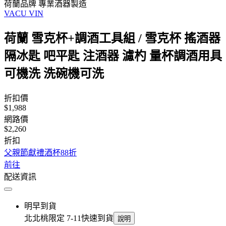
荷蘭品牌 專業酒器製造
VACU VIN
荷蘭 雪克杯+調酒工具組 / 雪克杯 搖酒器
隔冰匙 吧平匙 注酒器 濾杓 量杯調酒用具
可機洗 洗碗機可洗
折扣價
$1,988
網路價
$2,260
折扣
父親節獻禮酒杯88折
前往
配送資訊
明早到貨
北北桃限定 7-11快速到貨
說明