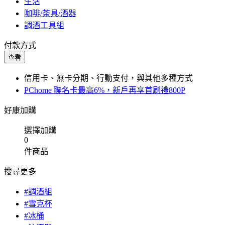
生活
咖啡/茶具/酒器
調酒工具組
付款方式
查看
信用卡、無卡分期、行動支付，與其他多種方式
PChome 聯名卡最高6%，新戶再享首刷禮800P
好康加購
選擇加購
0
件商品
搜尋更多
#調酒組
#雪克杯
#冰桶