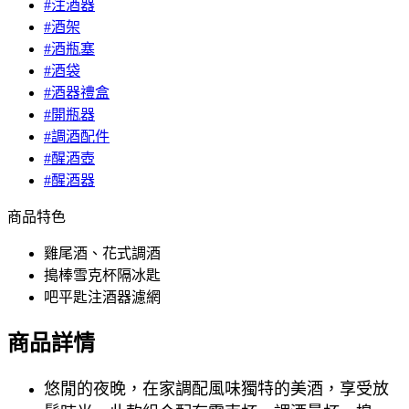
#注酒器
#酒架
#酒瓶塞
#酒袋
#酒器禮盒
#開瓶器
#調酒配件
#醒酒壺
#醒酒器
商品特色
雞尾酒、花式調酒
搗棒雪克杯隔冰匙
吧平匙注酒器濾網
商品詳情
悠閒的夜晚，在家調配風味獨特的美酒，享受放