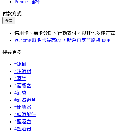
Premier 酒杯
付款方式
查看
信用卡、無卡分期、行動支付，與其他多種方式
PChome 聯名卡最高6%，新戶再享首刷禮800P
搜尋更多
#冰桶
#注酒器
#酒架
#酒瓶塞
#酒袋
#酒器禮盒
#開瓶器
#調酒配件
#醒酒壺
#醒酒器