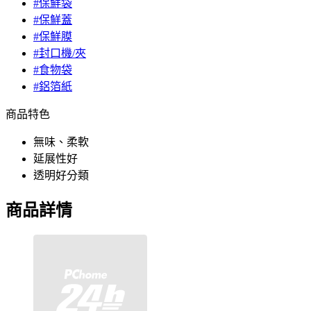
#保鮮袋
#保鮮蓋
#保鮮膜
#封口機/夾
#食物袋
#鋁箔紙
商品特色
無味、柔軟
延展性好
透明好分類
商品詳情