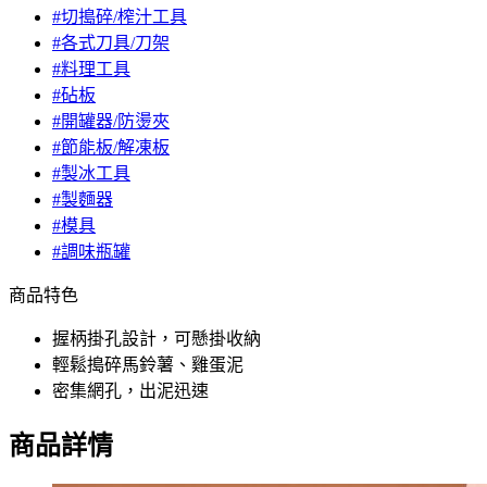
#切搗碎/榨汁工具
#各式刀具/刀架
#料理工具
#砧板
#開罐器/防燙夾
#節能板/解凍板
#製冰工具
#製麵器
#模具
#調味瓶罐
商品特色
握柄掛孔設計，可懸掛收納
輕鬆搗碎馬鈴薯、雞蛋泥
密集網孔，出泥迅速
商品詳情