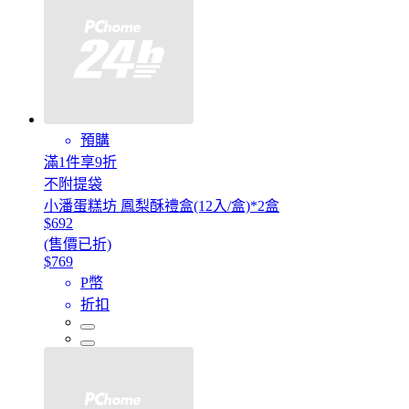
預購
滿1件享9折
不附提袋
小潘蛋糕坊 鳳梨酥禮盒(12入/盒)*2盒
$692
(售價已折)
$769
P幣
折扣