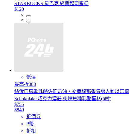
STARBUCKS 星巴克 經典起司蛋糕
$120
低溫
最高折388
絲滑口感軟乳酪佐鮮奶油，交織馥郁香氣讓人難以忘懷
Schokolake 巧克力澐莊 炙燒焦糖乳酪蛋糕(6吋)
$755
$840
折價券
P幣
折扣