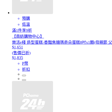
預購
低溫
滿1件享9折
【南紡購物中心】
樂活e棧 造型蛋糕-香豔焦糖瑪奇朵蛋糕8吋x1顆(母親節 父
$1,651
(售價已折)
$1,835
P幣
折扣