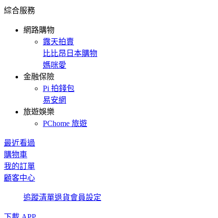
綜合服務
網路購物
露天拍賣
比比昂日本購物
媽咪愛
金融保險
Pi 拍錢包
易安網
旅遊娛樂
PChome 旅遊
最近看過
購物車
我的訂單
顧客中心
追蹤清單
退貨
會員設定
下載 APP