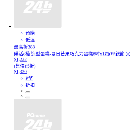
預購
低溫
最高折388
樂活e棧 造型蛋糕-夏日芒果巧克力蛋糕6吋x1顆(母親節 父
$1,232
(售價已折)
$1,320
P幣
折扣