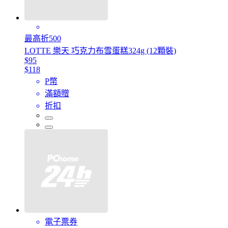
最高折500
LOTTE 樂天 巧克力布雪蛋糕324g (12顆裝)
$95
$118
P幣
滿額贈
折扣
電子票券