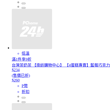
低溫
滿1件享9折
台灣茶奶茶 【南紡購物中心】 【4蛋糕專賣】藍莓巧克
$234
(售價已折)
$260
P幣
折扣