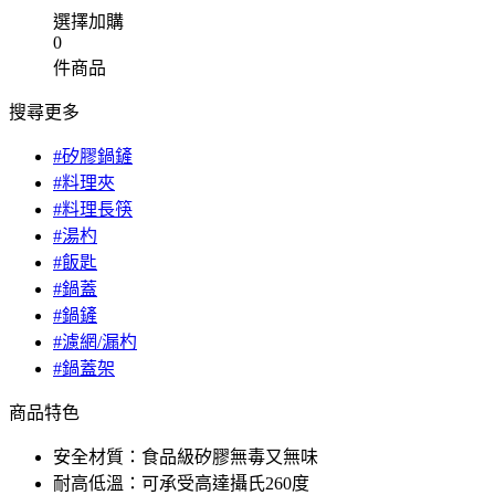
選擇加購
0
件商品
搜尋更多
#矽膠鍋鏟
#料理夾
#料理長筷
#湯杓
#飯匙
#鍋蓋
#鍋鏟
#濾網/漏杓
#鍋蓋架
商品特色
安全材質：食品級矽膠無毒又無味
耐高低溫：可承受高達攝氏260度