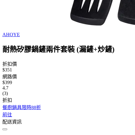
AHOYE
耐熱矽膠鍋鏟兩件套裝 (漏鏟+炒鏟)
折扣價
$351
網路價
$399
4.7
(3)
折扣
餐廚鍋具限時88折
前往
配送資訊