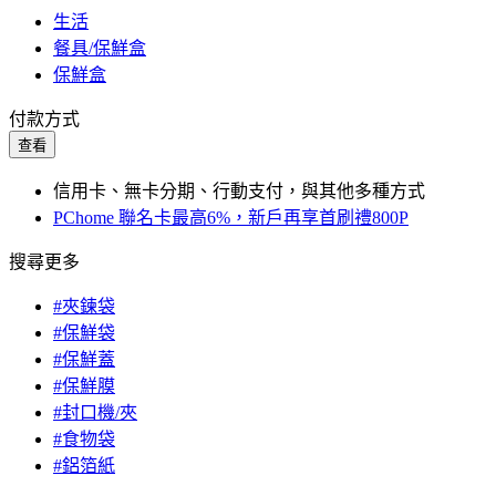
生活
餐具/保鮮盒
保鮮盒
付款方式
查看
信用卡、無卡分期、行動支付，與其他多種方式
PChome 聯名卡最高6%，新戶再享首刷禮800P
搜尋更多
#夾鍊袋
#保鮮袋
#保鮮蓋
#保鮮膜
#封口機/夾
#食物袋
#鋁箔紙