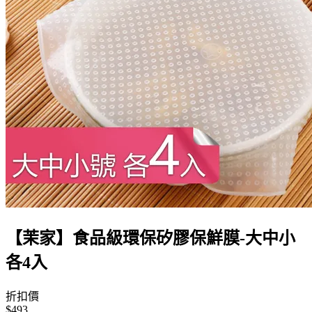
【茉家】食品級環保矽膠保鮮膜-大中小
各4入
折扣價
$493