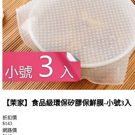
【茉家】食品級環保矽膠保鮮膜-小號3入
折扣價
$143
網路價