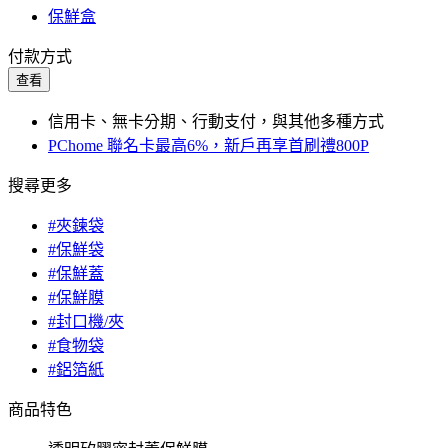
保鮮盒
付款方式
查看
信用卡、無卡分期、行動支付，與其他多種方式
PChome 聯名卡最高6%，新戶再享首刷禮800P
搜尋更多
#夾鍊袋
#保鮮袋
#保鮮蓋
#保鮮膜
#封口機/夾
#食物袋
#鋁箔紙
商品特色