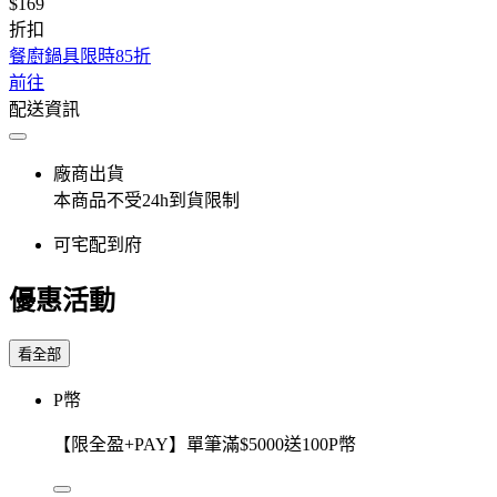
$169
折扣
餐廚鍋具限時85折
前往
配送資訊
廠商出貨
本商品不受24h到貨限制
可宅配到府
優惠活動
看全部
P幣
【限全盈+PAY】單筆滿$5000送100P幣