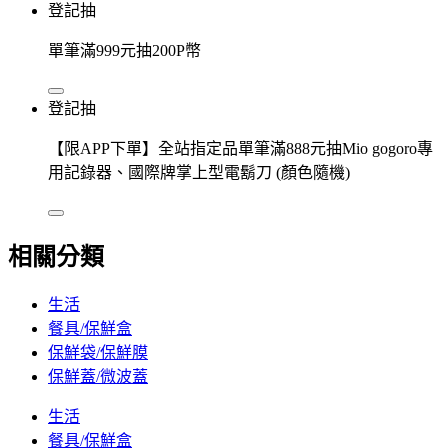
登記抽
單筆滿999元抽200P幣
登記抽
【限APP下單】全站指定品單筆滿888元抽Mio gogoro專
用記錄器、國際牌掌上型電鬍刀 (顏色隨機)
相關分類
生活
餐具/保鮮盒
保鮮袋/保鮮膜
保鮮蓋/微波蓋
生活
餐具/保鮮盒