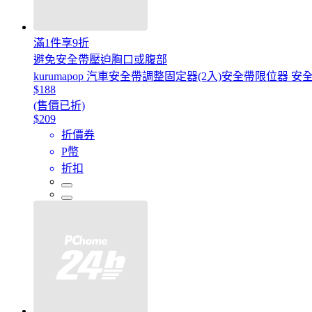
滿1件享9折
避免安全帶壓迫胸口或腹部
kurumapop 汽車安全帶調整固定器(2入)安全帶限位器 
$188
(售價已折)
$209
折價券
P幣
折扣