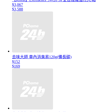
$3,067
$3,588
去味大師 車內消臭易120g(備長碳)
$152
$169