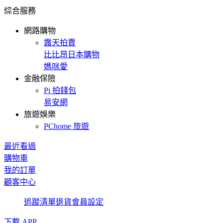
綜合服務
網路購物
露天拍賣
比比昂日本購物
媽咪愛
金融保險
Pi 拍錢包
易安網
旅遊娛樂
PChome 旅遊
最近看過
購物車
我的訂單
顧客中心
追蹤清單
退貨
會員設定
下載 APP