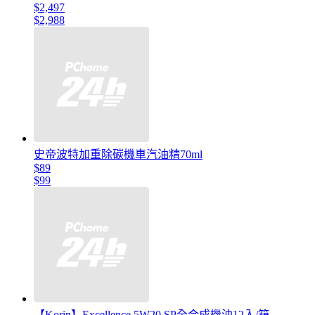
$2,497
$2,988
史帝波特加重除碳機車汽油精70ml
$89
$99
【Korin】Excellence 5W20 SP全合成機油12入/箱