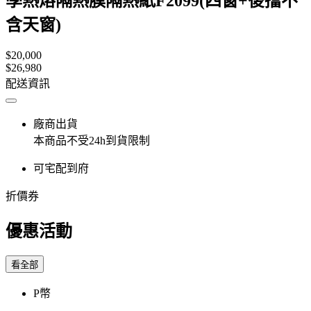
學熱熔隔熱膜隔熱紙F2099(四窗+後擋不
含天窗)
$20,000
$26,980
配送資訊
廠商出貨
本商品不受24h到貨限制
可宅配到府
折價券
優惠活動
看全部
P幣