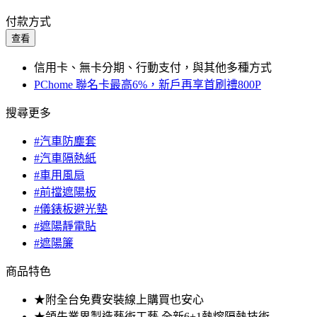
付款方式
查看
信用卡、無卡分期、行動支付，與其他多種方式
PChome 聯名卡最高6%，新戶再享首刷禮800P
搜尋更多
#汽車防塵套
#汽車隔熱紙
#車用風扇
#前擋遮陽板
#儀錶板避光墊
#遮陽靜電貼
#遮陽簾
商品特色
★附全台免費安裝線上購買也安心
★領先業界製造藝術工藝,全新6+1熱熔隔熱技術