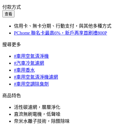
付款方式
查看
信用卡、無卡分期、行動支付，與其他多種方式
PChome 聯名卡最高6%，新戶再享首刷禮800P
搜尋更多
#車用空氣清淨機
#汽車冷氣濾網
#車用香水
#車用空氣清淨機濾網
#車用空調除臭劑
商品特色
活性碳濾網，層層淨化
直流無刷電機，低聲噪
奈米水離子技術，除醛除味