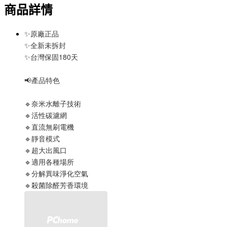
商品詳情
✨原廠正品
✨全新未拆封
✨台灣保固180天
📢產品特色
🔹奈米水離子技術
🔹活性碳濾網
🔹直流無刷電機
🔹靜音模式
🔹超大出風口
🔹適用各種場所
🔹分解異味淨化空氣
🔹殺菌除醛芳香環境