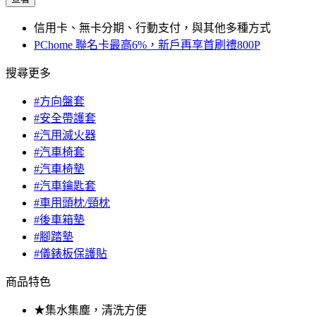
信用卡、無卡分期、行動支付，與其他多種方式
PChome 聯名卡最高6%，新戶再享首刷禮800P
搜尋更多
#方向盤套
#安全帶護套
#汽用滅火器
#汽車椅套
#汽車椅墊
#汽車鑰匙套
#車用頭枕/頸枕
#後車箱墊
#腳踏墊
#儀錶板保護貼
商品特色
★集水集塵，清洗方便