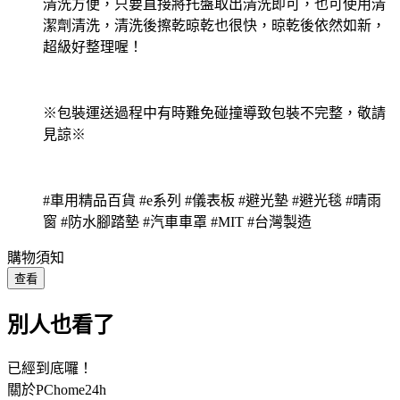
清洗方便，只要直接將托盤取出清洗即可，也可使用清
潔劑清洗，清洗後擦乾晾乾也很快，晾乾後依然如新，
超級好整理喔！
※包裝運送過程中有時難免碰撞導致包裝不完整，敬請
見諒※
#車用精品百貨 #e系列 #儀表板 #避光墊 #避光毯 #晴雨
窗 #防水腳踏墊 #汽車車罩 #MIT #台灣製造
購物須知
查看
別人也看了
已經到底囉！
關於PChome24h