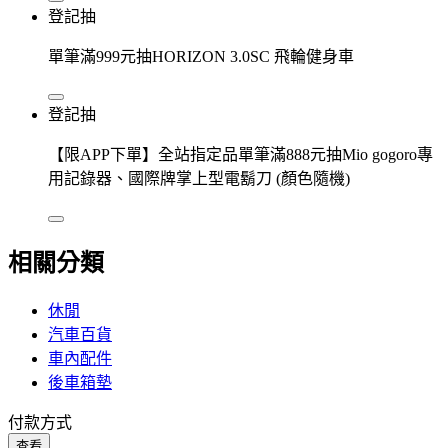
登記抽
單筆滿999元抽HORIZON 3.0SC 飛輪健身車
登記抽
【限APP下單】全站指定品單筆滿888元抽Mio gogoro專
用記錄器、國際牌掌上型電鬍刀 (顏色隨機)
相關分類
休閒
汽車百貨
車內配件
後車箱墊
付款方式
查看