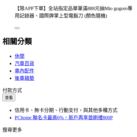
【限APP下單】全站指定品單筆滿888元抽Mio gogoro專
用記錄器、國際牌掌上型電鬍刀 (顏色隨機)
相關分類
休閒
汽車百貨
車內配件
後車箱墊
付款方式
查看
信用卡、無卡分期、行動支付，與其他多種方式
PChome 聯名卡最高6%，新戶再享首刷禮800P
搜尋更多