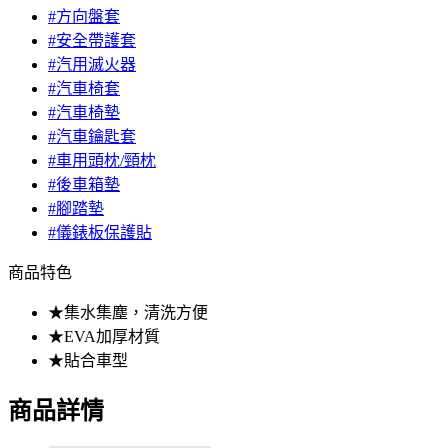
#方向盤套
#安全帶護套
#汽用滅火器
#汽車椅套
#汽車椅墊
#汽車鑰匙套
#車用頭枕/頸枕
#後車箱墊
#腳踏墊
#儀錶板保護貼
商品特色
★集水集塵，清洗方便
★EVA加厚材質
★貼合車型
商品詳情