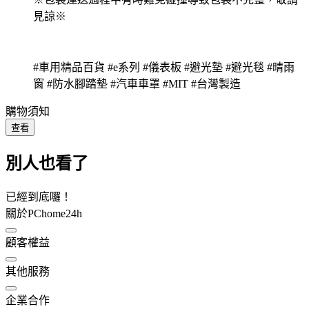
見諒※
#車用精品百貨 #e系列 #儀表板 #避光墊 #避光毯 #晴雨
窗 #防水腳踏墊 #汽車車罩 #MIT #台灣製造
購物須知
查看
別人也看了
已經到底囉！
關於PChome24h
顧客權益
其他服務
企業合作