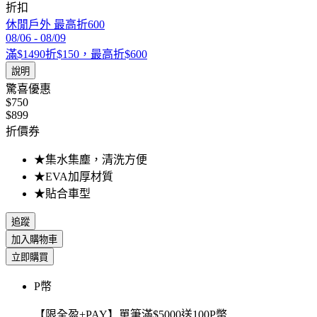
折扣
休閒戶外 最高折600
08/06
-
08/09
滿$1490折$150，最高折$600
說明
驚喜優惠
$750
$899
折價券
★集水集塵，清洗方便
★EVA加厚材質
★貼合車型
追蹤
加入購物車
立即購買
P幣
【限全盈+PAY】單筆滿$5000送100P幣