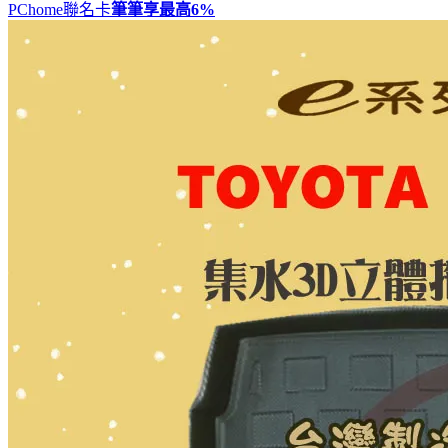
PChome聯名卡
筆筆享最高
6%