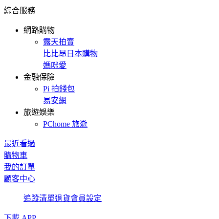
綜合服務
網路購物
露天拍賣
比比昂日本購物
媽咪愛
金融保險
Pi 拍錢包
易安網
旅遊娛樂
PChome 旅遊
最近看過
購物車
我的訂單
顧客中心
追蹤清單
退貨
會員設定
下載 APP