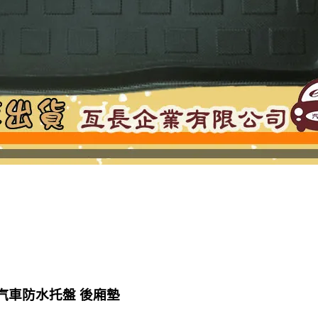
 汽車防水托盤 後廂墊