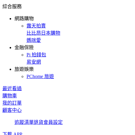
綜合服務
網路購物
露天拍賣
比比昂日本購物
媽咪愛
金融保險
Pi 拍錢包
易安網
旅遊娛樂
PChome 旅遊
最近看過
購物車
我的訂單
顧客中心
追蹤清單
退貨
會員設定
下載 APP