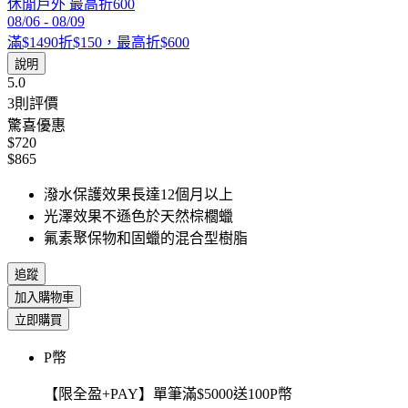
休閒戶外 最高折600
08/06
-
08/09
滿$1490折$150，最高折$600
說明
5.0
3
則評價
驚喜優惠
$720
$865
潑水保護效果長達12個月以上
光澤效果不遜色於天然棕櫚蠟
氟素聚保物和固蠟的混合型樹脂
追蹤
加入購物車
立即購買
P幣
【限全盈+PAY】單筆滿$5000送100P幣