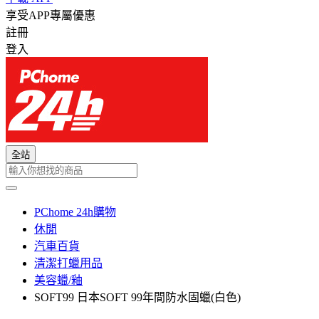
享受APP專屬優惠
註冊
登入
全站
PChome 24h購物
休閒
汽車百貨
清潔打蠟用品
美容蠟/釉
SOFT99 日本SOFT 99年間防水固蠟(白色)