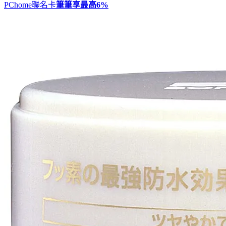
PChome聯名卡
筆筆享最高
6%